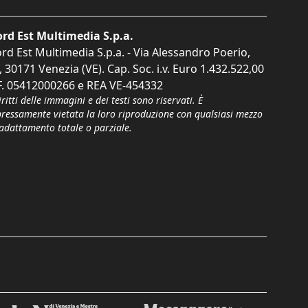
rd Est Multimedia S.p.a.
rd Est Multimedia S.p.a. - Via Alessandro Poerio,
, 30171 Venezia (VE). Cap. Soc. i.v. Euro 1.432.522,00
F. 05412000266 e REA VE-454332
iritti delle immagini e dei testi sono riservati. È
pressamente vietata la loro riproduzione con qualsiasi mezzo
'adattamento totale o parziale.