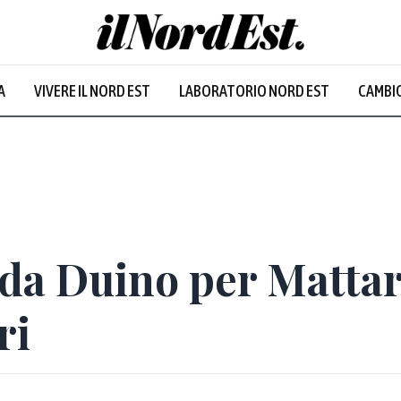
A
VIVERE IL NORD EST
LABORATORIO NORD EST
CAMBIO
Prevalentem
a Duino per Mattare
ri