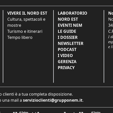
VIVERE IL NORD EST
LABORATORIO
No
Cultura, spettacoli e
NORD EST
No
mostre
EVENTI NEM
34
Turismo e itinerari
LE GUIDE
C.
I d
Tempo libero
I DOSSIER
es
NEWSLETTER
e l
PODCAST
I VIDEO
GERENZA
PRIVACY
o clienti è a tua completa disposizione.
 una mail a
servizioclienti@grupponem.it
.