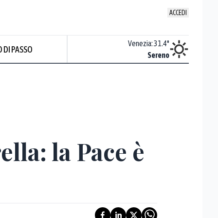
ACCEDI
Udine
:
32.8
°
Venezia
:
31.4
°
 DI PASSO
ente soleggiato
Sereno
lla: la Pace è