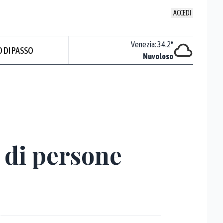
ACCEDI
Udine
:
36.4
°
Venezia
:
34.2
°
 DI PASSO
Nuvoloso
Nuvoloso
Prev
 di persone