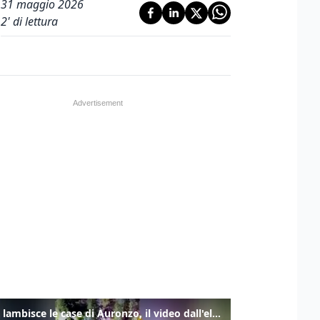
31 maggio 2026
2
' di lettura
Frana lambisce le case di Auronzo, il video dall'elicottero dei vigili del fuoco