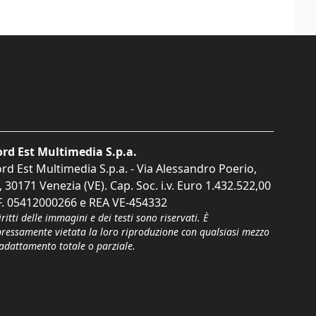
rd Est Multimedia S.p.a.
rd Est Multimedia S.p.a. - Via Alessandro Poerio,
, 30171 Venezia (VE). Cap. Soc. i.v. Euro 1.432.522,00
F. 05412000266 e REA VE-454332
iritti delle immagini e dei testi sono riservati. È
pressamente vietata la loro riproduzione con qualsiasi mezzo
'adattamento totale o parziale.