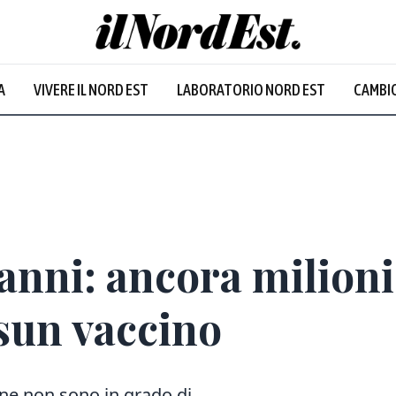
A
VIVERE IL NORD EST
LABORATORIO NORD EST
CAMBIO
anni: ancora milioni
ssun vaccino
one
non sono in grado
di