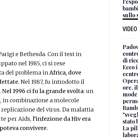
l’espo
bambi
sullo
VIDEO
Padov
contro
 Parigi e Bethesda. Con il test in
di ric
uppato nel 1985, ci si rese
Ecco i
a del problema in
Africa, dove
centr
Opera
fettate.
Nel 1987, fu introdotto il
ore, i
.
Nel 1996 ci fu la grande svolta
: un
modell
r, in combinazione a molecole
permes
Bambi
la replicazione del virus. Da malattia
"svegl
te per Aids,
l’infezione da Hiv era
stato
 poteva convivere.
La pil
labor