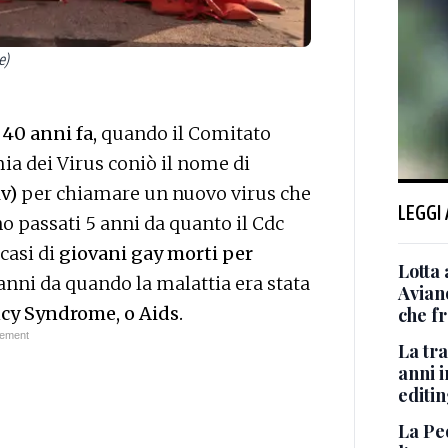
e)
40 anni fa,
quando il Comitato
ia dei Virus coniò il nome di
iv)
per chiamare un nuovo virus che
LEGGI
o passati 5 anni da quanto il Cdc
casi di
giovani gay morti per
Lotta 
anni da quando la malattia era stata
Avian
y Syndrome, o Aids.
che fr
La tra
anni i
editi
La Pe