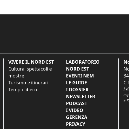
VIVERE IL NORD EST
LABORATORIO
No
Cultura, spettacoli e
NORD EST
No
mostre
EVENTI NEM
34
Turismo e itinerari
LE GUIDE
C.
I d
Tempo libero
I DOSSIER
es
NEWSLETTER
e l
PODCAST
I VIDEO
GERENZA
PRIVACY