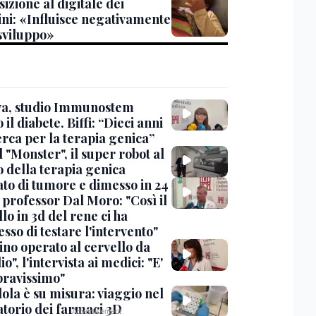
sizione al digitale dei
ni: «Influisce negativamente
 sviluppo»
a, studio Immunostem
 il diabete. Biffi: “Dieci anni
erca per la terapia genica”
l "Monster", il super robot al
o della terapia genica
to di tumore e dimesso in 24
l professor Dal Moro: "Così il
o in 3d del rene ci ha
so di testare l'intervento"
no operato al cervello da
io", l'intervista ai medici: "E'
 bravissimo"
lola è su misura: viaggio nel
atorio dei farmaci 3D