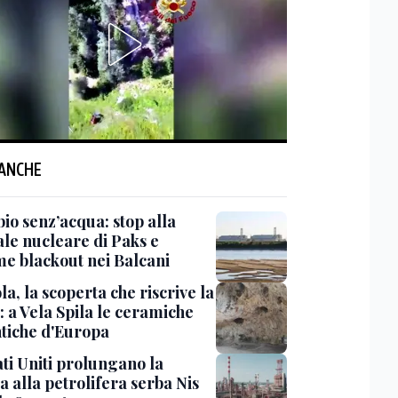
 ANCHE
io senz’acqua: stop alla
ale nucleare di Paks e
me blackout nei Balcani
a, la scoperta che riscrive la
: a Vela Spila le ceramiche
ntiche d'Europa
ati Uniti prolungano la
a alla petrolifera serba Nis