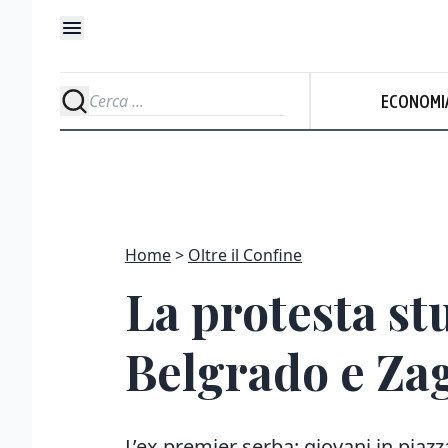
ECONOMI
Home
Oltre il Confine
La protesta st
Belgrado e Za
L’ex premier serba: giovani in piazza