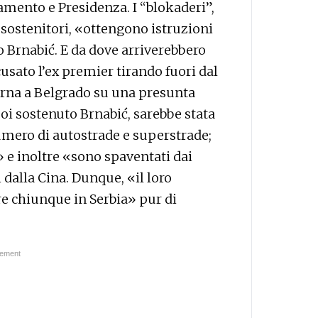
lamento e Presidenza. I “blokaderi”,
o sostenitori, «ottengono istruzioni
o Brnabić. E da dove arriverebbero
cusato l’ex premier tirando fuori dal
verna a Belgrado su una presunta
poi sostenuto Brnabić, sarebbe stata
numero di autostrade e superstrade;
» e inoltre «sono spaventati dai
dalla Cina. Dunque, «il loro
are chiunque in Serbia» pur di