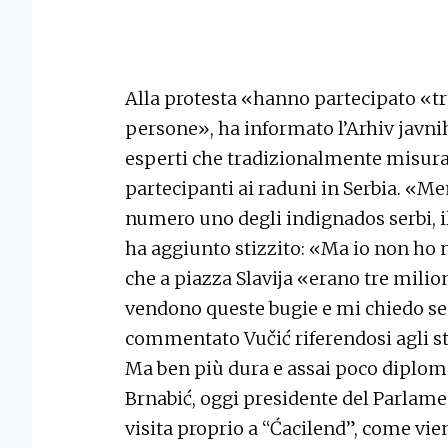
Alla protesta «hanno partecipato «tra
persone», ha informato l’Arhiv javni
esperti che tradizionalmente misura c
partecipanti ai raduni in Serbia. «Me
numero uno degli indignados serbi, i
ha aggiunto stizzito: «Ma io non ho 
che a piazza Slavija «erano tre milio
vendono queste bugie e mi chiedo se
commentato Vučić riferendosi agli s
Ma ben più dura e assai poco diploma
Brnabić, oggi presidente del Parlamen
visita proprio a “Ćacilend”, come v