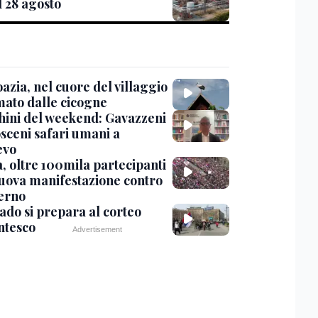
l 28 agosto
azia, nel cuore del villaggio
mato dalle cicogne
chini del weekend: Gavazzeni
osceni safari umani a
evo
a, oltre 100mila partecipanti
nuova manifestazione contro
verno
ado si prepara al corteo
ntesco