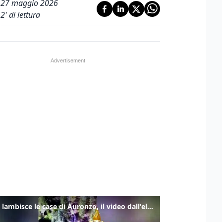
27 maggio 2026
2
' di lettura
Frana lambisce le case di Auronzo, il video dall'elicottero dei vigili del fuoco