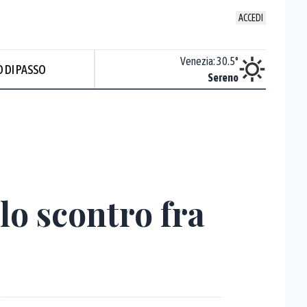
ACCEDI
Udine
:
32.7
°
Venezia
:
30.5
°
 DI PASSO
Sereno
Sereno
lo scontro fra