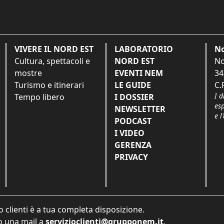
VIVERE IL NORD EST
LABORATORIO
No
Cultura, spettacoli e
NORD EST
No
mostre
EVENTI NEM
34
Turismo e itinerari
LE GUIDE
C.
I d
Tempo libero
I DOSSIER
es
NEWSLETTER
e l
PODCAST
I VIDEO
GERENZA
PRIVACY
o clienti è a tua completa disposizione.
 una mail a
servizioclienti@grupponem.it
.