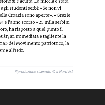
ione si è acuita. La miccia è stata
 agli studenti serbi: «Se non vi
della Croazia sono aperte». «Grazie
a» e l’anno scorso «25 mila serbi si
voro, ha risposto a quel punto il
ušnjar. Immediata e tagliente la
cia» del Movimento patriottico, la
eme all’Hdz.
Riproduzione riservata © il Nord Est