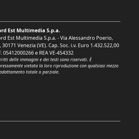
rd Est Multimedia S.p.a.
rd Est Multimedia S.p.a. - Via Alessandro Poerio,
, 30171 Venezia (VE). Cap. Soc. i.v. Euro 1.432.522,00
F. 05412000266 e REA VE-454332
iritti delle immagini e dei testi sono riservati. È
pressamente vietata la loro riproduzione con qualsiasi mezzo
'adattamento totale o parziale.