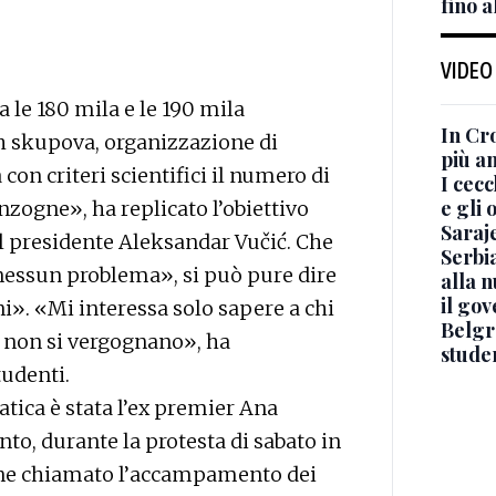
fino a
VIDEO
 le 180 mila e le 190 mila
In Cro
h skupova, organizzazione di
più a
on criteri scientifici il numero di
I cec
e gli 
nzogne», ha replicato l’obiettivo
Saraj
l presidente Aleksandar Vučić. Che
Serbi
nessun problema», si può pure dire
alla 
il go
ni». «Mi interessa solo sapere a chi
Belgr
 non si vergognano», ha
stude
tudenti.
tica è stata l’ex premier Ana
to, durante la protesta di sabato in
iene chiamato l’accampamento dei