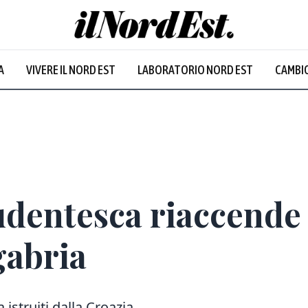
A
VIVERE IL NORD EST
LABORATORIO NORD EST
CAMBIO
udentesca riaccende 
gabria
 istruiti dalla Croazia