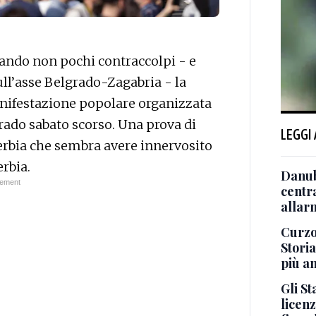
eando non pochi contraccolpi - e
ll’asse Belgrado-Zagabria - la
nifestazione popolare organizzata
ado sabato scorso. Una prova di
LEGGI
Serbia che sembra avere innervosito
erbia.
Danub
centr
allar
Curzol
Storia
più a
Gli St
licenz