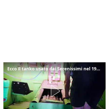
Ecco il tanko usato dai Serenissimi nel 1997 per il blitz a San Marco