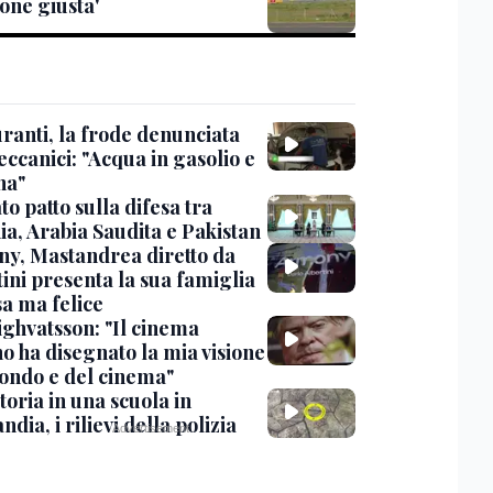
one giusta'
ranti, la frode denunciata
ccanici: "Acqua in gasolio e
na"
o patto sulla difesa tra
ia, Arabia Saudita e Pakistan
y, Mastandrea diretto da
ini presenta la sua famiglia
sa ma felice
ighvatsson: "Il cinema
no ha disegnato la mia visione
ondo e del cinema"
oria in una scuola in
ndia, i rilievi della polizia