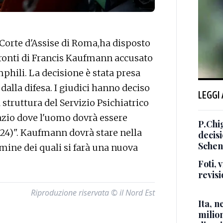
orte d'Assise di Roma,ha disposto
fronti di Francis Kaufmann accusato
phili. La decisione è stata presa
 dalla difesa. I giudici hanno deciso
LEGGI
a struttura del Servizio Psichiatrico
azio dove l'uomo dovrà essere
P.Chi
24)". Kaufmann dovrà stare nella
decis
Schen
mine dei quali si farà una nuova
Foti,
revisi
Riproduzione riservata © il Nord Est
Ita, 
milio