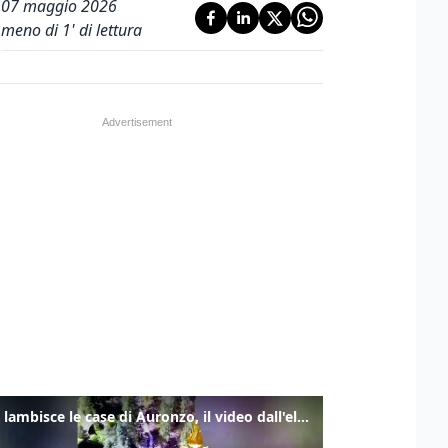
07 maggio 2026
meno di 1' di lettura
Frana lambisce le case di Auronzo, il video dall'elicottero dei vigili del fuoco