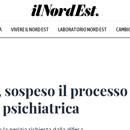
Udine
:
35.2
°
A
VIVERE IL NORD EST
LABORATORIO NORD EST
CAMBIO
Nuvoloso
, sospeso il process
 psichiatrica
la perizia richiesta dalla difesa