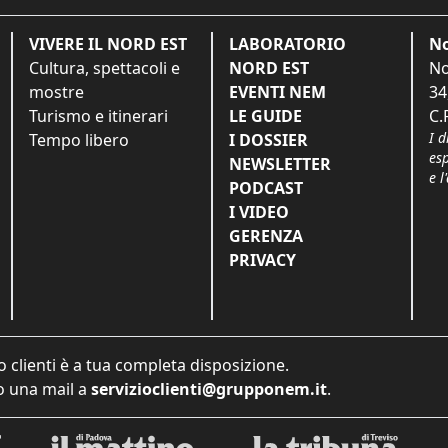
VIVERE IL NORD EST
LABORATORIO
No
Cultura, spettacoli e
NORD EST
No
mostre
EVENTI NEM
34
Turismo e itinerari
LE GUIDE
C.
I d
Tempo libero
I DOSSIER
es
NEWSLETTER
e l
PODCAST
I VIDEO
GERENZA
PRIVACY
o clienti è a tua completa disposizione.
 una mail a
servizioclienti@grupponem.it
.