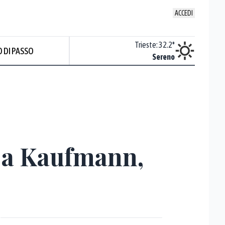
ACCEDI
Venezia
:
34.2
°
Trieste
:
32.2
°
 DI PASSO
Sereno
Sereno
o a Kaufmann,