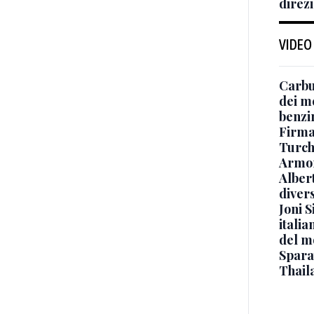
direzi
VIDEO
Carbu
dei me
benzi
Firmat
Turch
Armon
Albert
diver
Joni S
italia
del m
Sparat
Thaila