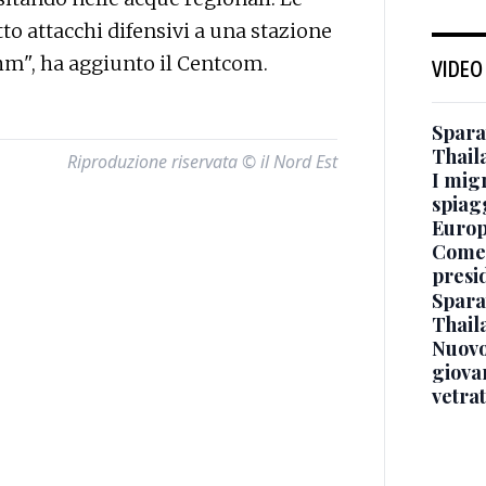
o attacchi difensivi a una stazione
shm", ha aggiunto il Centcom.
VIDEO
Sparat
Thaila
Riproduzione riservata © il Nord Est
I mig
spiag
Europ
Come 
presi
Sparat
Thaila
Nuovo
giova
vetra