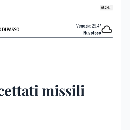
ACCEDI
Udine
:
23
°
Venezia
:
25.4
°
 DI PASSO
Nuvoloso
Nuvoloso
ettati missili