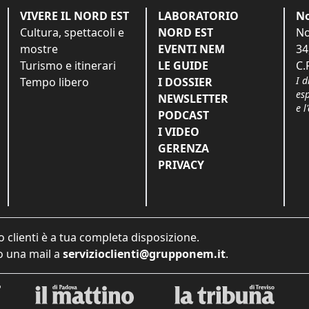
VIVERE IL NORD EST
LABORATORIO
No
Cultura, spettacoli e
NORD EST
No
mostre
EVENTI NEM
34
Turismo e itinerari
LE GUIDE
C.
I d
Tempo libero
I DOSSIER
es
NEWSLETTER
e l
PODCAST
I VIDEO
GERENZA
PRIVACY
o clienti è a tua completa disposizione.
 una mail a
servizioclienti@grupponem.it
.