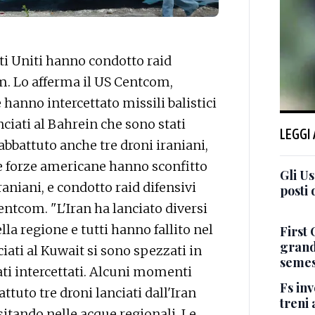
ti Uniti hanno condotto raid
hm. Lo afferma il US Centcom,
hanno intercettato missili balistici
anciati al Bahrein che sono stati
LEGGI
bbattuto anche tre droni iraniani,
e forze americane hanno sconfitto
Gli U
raniani, e condotto raid difensivi
posti 
entcom. "L'Iran ha lanciato diversi
ella regione e tutti hanno fallito nel
First 
grandi
ciati al Kuwait si sono spezzati in
semes
tati intercettati. Alcuni momenti
Fs inv
tuto tre droni lanciati dall'Iran
treni 
sitando nelle acque regionali. Le