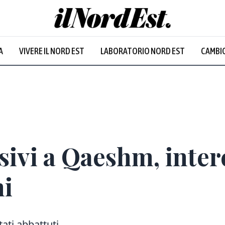
A
VIVERE IL NORD EST
LABORATORIO NORD EST
CAMBIO
sivi a Qaeshm, interc
ni
tati abbattuti