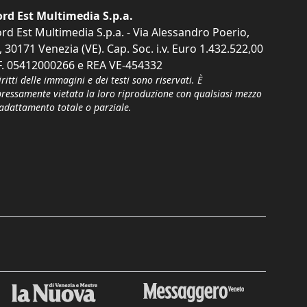
rd Est Multimedia S.p.a.
rd Est Multimedia S.p.a. - Via Alessandro Poerio,
, 30171 Venezia (VE). Cap. Soc. i.v. Euro 1.432.522,00
F. 05412000266 e REA VE-454332
iritti delle immagini e dei testi sono riservati. È
pressamente vietata la loro riproduzione con qualsiasi mezzo
'adattamento totale o parziale.