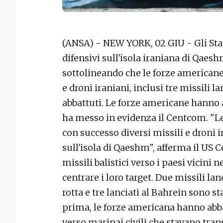
(ANSA) - NEW YORK, 02 GIU - Gli Sta
difensivi sull'isola iraniana di Qaes
sottolineando che le forze americane 
e droni iraniani, inclusi tre missili l
abbattuti. Le forze americane hanno a
ha messo in evidenza il Centcom. "L
con successo diversi missili e droni i
sull'isola di Qaeshm", afferma il US C
missili balistici verso i paesi vicini n
centrare i loro target. Due missili lan
rotta e tre lanciati al Bahrein sono s
prima, le forze americana hanno abbat
verso marinai civili che stavano tran