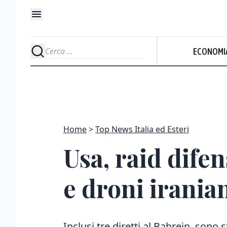
ECONOMI
Home
Top News Italia ed Esteri
Usa, raid difen
e droni irania
Inclusi tre diretti al Bahrein, sono s