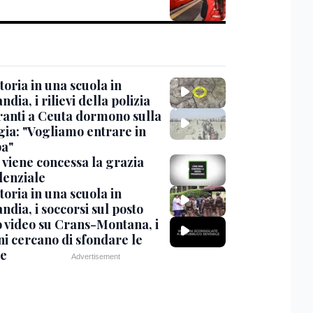
oria in una scuola in
ndia, i rilievi della polizia
ranti a Ceuta dormono sulla
gia: "Vogliamo entrare in
a"
viene concessa la grazia
denziale
oria in una scuola in
ndia, i soccorsi sul posto
 video su Crans-Montana, i
ni cercano di sfondare le
te