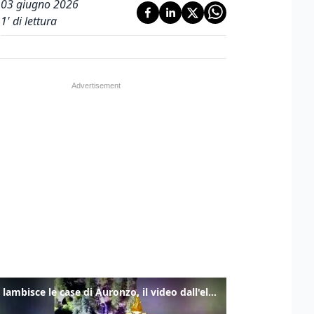
03 giugno 2026
1
' di lettura
Frana lambisce le case di Auronzo, il video dall'elicottero dei vigili del fuoco