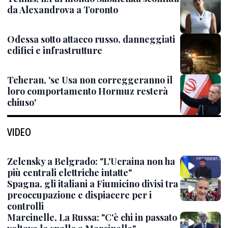
da Alexandrova a Toronto
Odessa sotto attacco russo, danneggiati
edifici e infrastrutture
Teheran, 'se Usa non correggeranno il
loro comportamento Hormuz resterà
chiuso'
VIDEO
Zelensky a Belgrado: "L'Ucraina non ha
più centrali elettriche intatte"
Spagna, gli italiani a Fiumicino divisi tra
preoccupazione e dispiacere per i
controlli
Marcinelle, La Russa: "C'è chi in passato