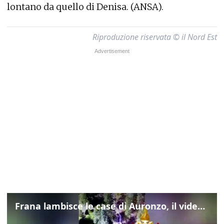
lontano da quello di Denisa. (ANSA).
Riproduzione riservata © il Nord Est
Frana lambisce le case di Auronzo, il video dall'elicottero dei vigili del fuoco