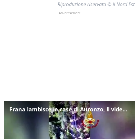
Riproduzione riservata © il Nord Est
Frana lambisce le case di Auronzo, il video dall'elicottero dei vigili del fuoco