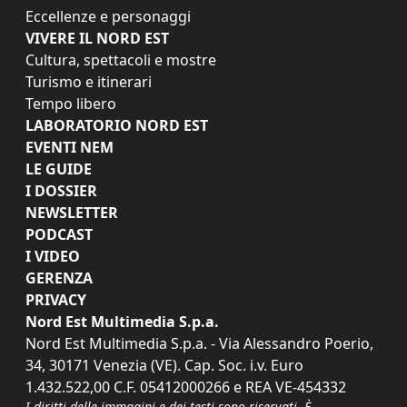
Eccellenze e personaggi
VIVERE IL NORD EST
Cultura, spettacoli e mostre
Turismo e itinerari
Tempo libero
LABORATORIO NORD EST
EVENTI NEM
LE GUIDE
I DOSSIER
NEWSLETTER
PODCAST
I VIDEO
GERENZA
PRIVACY
Nord Est Multimedia S.p.a.
Nord Est Multimedia S.p.a. - Via Alessandro Poerio,
34, 30171 Venezia (VE). Cap. Soc. i.v. Euro
1.432.522,00 C.F. 05412000266 e REA VE-454332
I diritti delle immagini e dei testi sono riservati. È