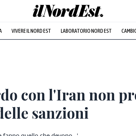
A
VIVERE IL NORD EST
LABORATORIO NORD EST
CAMBIO
do con l'Iran non p
elle sanzioni
 fanno quello che devono...'