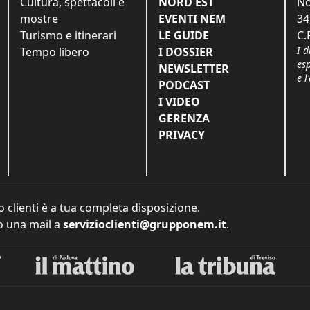
Cultura, spettacoli e
NORD EST
No
mostre
EVENTI NEM
34
Turismo e itinerari
LE GUIDE
C.
I d
Tempo libero
I DOSSIER
es
NEWSLETTER
e l
PODCAST
I VIDEO
GERENZA
PRIVACY
o clienti è a tua completa disposizione.
 una mail a
servizioclienti@grupponem.it
.