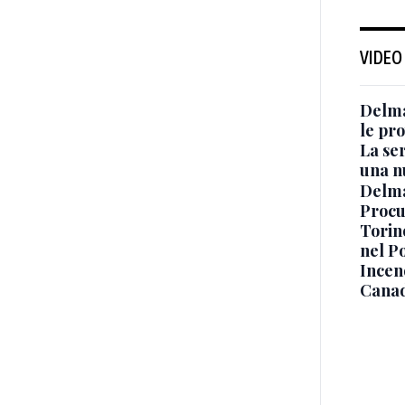
VIDEO
Delma
le pro
La ser
una n
Delma
Procur
Torino
nel P
Incend
Canad