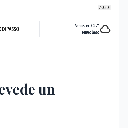
ACCEDI
Udine
:
36.4
°
Venezia
:
34.2
°
 DI PASSO
Nuvoloso
Nuvoloso
Prev
revede un