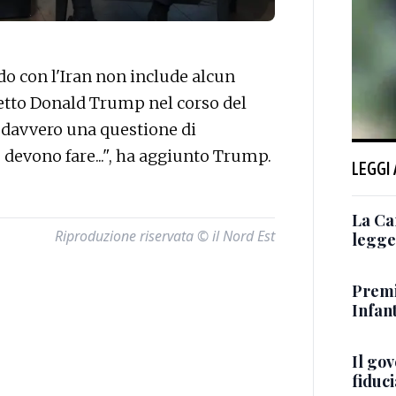
o con l'Iran non include alcun
detto Donald Trump nel corso del
 davvero una questione di
devono fare...", ha aggiunto Trump.
LEGGI
La Ca
Riproduzione riservata © il Nord Est
legge 
Premi
Infant
Il go
fiduci