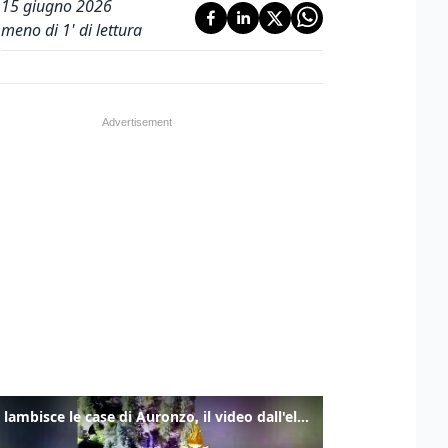
15 giugno 2026
meno di 1' di lettura
Frana lambisce le case di Auronzo, il video dall'elicottero dei vigili del fuoco