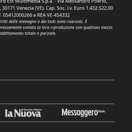
rd Est Multimedia S.p.a. - Via Alessandro Poerio,
, 30171 Venezia (VE). Cap. Soc. i.v. Euro 1.432.522,00
F. 05412000266 e REA VE-454332
iritti delle immagini e dei testi sono riservati. È
pressamente vietata la loro riproduzione con qualsiasi mezzo
'adattamento totale o parziale.