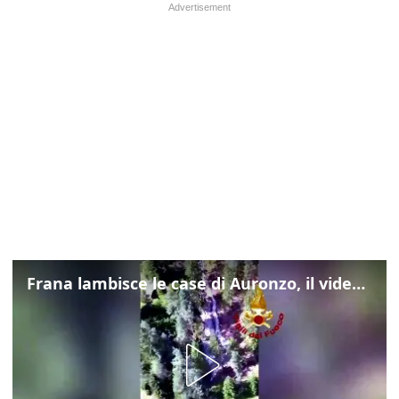
Frana lambisce le case di Auronzo, il video dall'elicottero dei vigili del fuoco