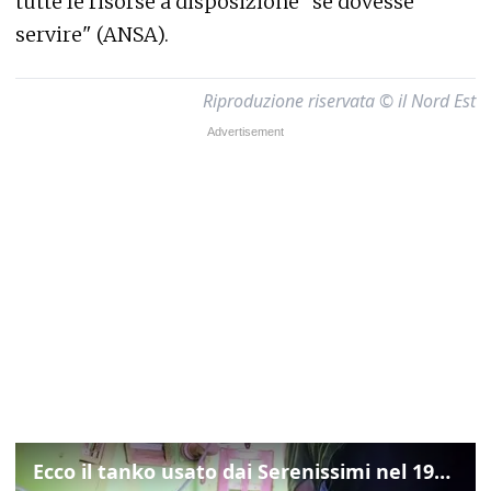
tutte le risorse a disposizione "se dovesse
servire" (ANSA).
Riproduzione riservata © il Nord Est
Ecco il tanko usato dai Serenissimi nel 1997 per il blitz a San Marco