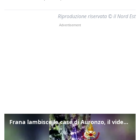
Riproduzione riservata © il Nord Est
Frana lambisce le case di Auronzo, il video dall'elicottero dei vigili del fuoco