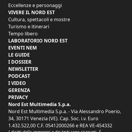
Eccellenze e personaggi
VIVERE IL NORD EST
Cultura, spettacoli e mostre
Turismo e itinerari
Tempo libero
LABORATORIO NORD EST
EVENTI NEM
LE GUIDE
I DOSSIER
NEWSLETTER
PODCAST
I VIDEO
GERENZA
PRIVACY
Nord Est Multimedia S.p.a.
Nord Est Multimedia S.p.a. - Via Alessandro Poerio,
34, 30171 Venezia (VE). Cap. Soc. i.v. Euro
1.432.522,00 C.F. 05412000266 e REA VE-454332
I diritti delle immagini e dei testi sono riservati. È