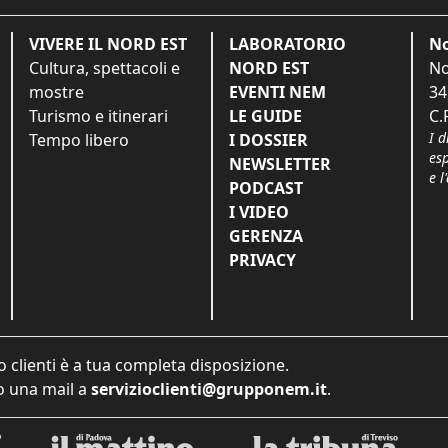
VIVERE IL NORD EST
LABORATORIO
No
Cultura, spettacoli e
NORD EST
No
mostre
EVENTI NEM
34
Turismo e itinerari
LE GUIDE
C.
I d
Tempo libero
I DOSSIER
es
NEWSLETTER
e l
PODCAST
I VIDEO
GERENZA
PRIVACY
o clienti è a tua completa disposizione.
 una mail a
servizioclienti@grupponem.it
.