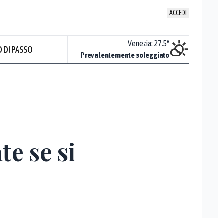
ACCEDI
Udine
:
28.2
°
Venezia
:
27.5
°
 DI PASSO
ente soleggiato
Prevalentemente soleggiato
te se si