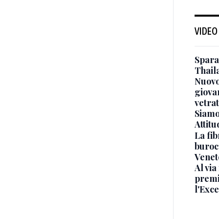
VIDEO
Sparat
Thaila
Nuovo
giova
vetra
Siamo 
Attitu
La fib
burocr
Venet
Al via
premi
l'Exc