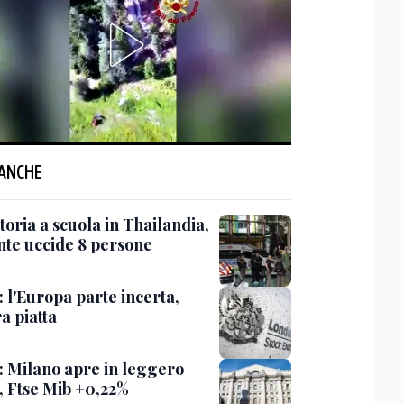
 ANCHE
oria a scuola in Thailandia,
nte uccide 8 persone
 l'Europa parte incerta,
a piatta
: Milano apre in leggero
o, Ftse Mib +0,22%