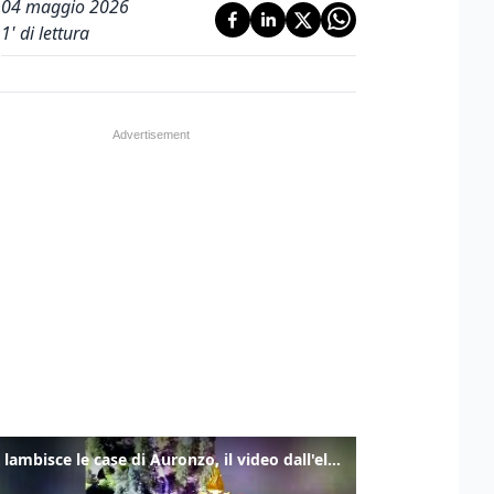
04 maggio 2026
1
' di lettura
Frana lambisce le case di Auronzo, il video dall'elicottero dei vigili del fuoco