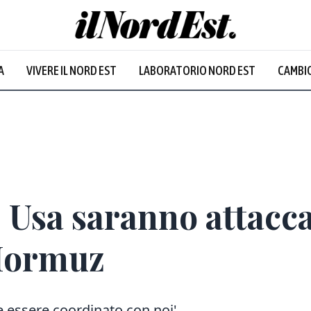
A
VIVERE IL NORD EST
LABORATORIO NORD EST
CAMBIO
Prevalentem
 Usa saranno attacca
 Hormuz
 essere coordinato con noi'