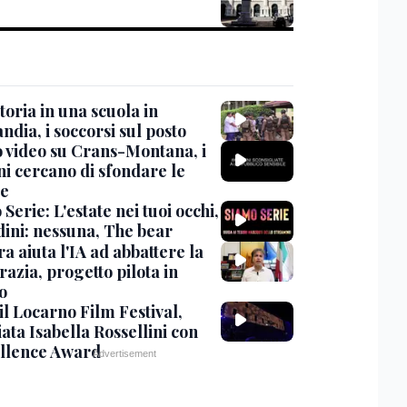
oria in una scuola in
ndia, i soccorsi sul posto
 video su Crans-Montana, i
ni cercano di sfondare le
te
Serie: L'estate nei tuoi occhi,
dini: nessuna, The bear
ra aiuta l'IA ad abbattere la
azia, progetto pilota in
o
 il Locarno Film Festival,
ata Isabella Rossellini con
ellence Award