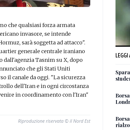
o che qualsiasi forza armata
mericano invasore, se intende
 Hormuz, sarà soggetta ad attacco".
uartier generale centrale iraniano
LEGGI
o dall'agenzia Tasnim su X, dopo
nunciato che gli Stati Uniti
Sparat
so il canale da oggi. "La sicurezza
stude
rollo dell'Iran e in ogni circostanza
enire in coordinamento con l'Iran"
Borsa:
Londr
Borsa
Riproduzione riservata © il Nord Est
rialz