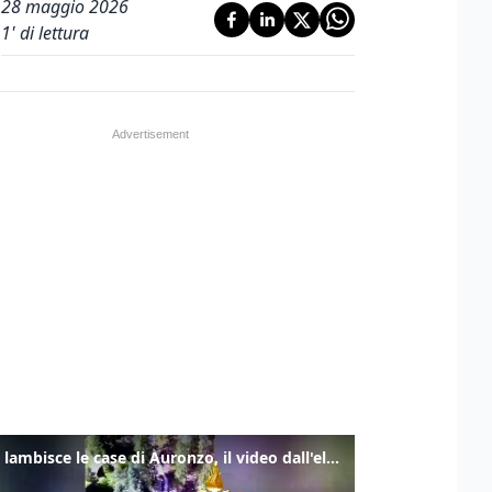
28 maggio 2026
1
' di lettura
Frana lambisce le case di Auronzo, il video dall'elicottero dei vigili del fuoco