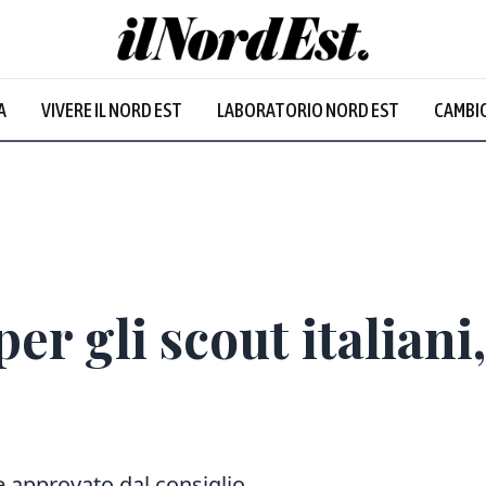
A
VIVERE IL NORD EST
LABORATORIO NORD EST
CAMBIO
per gli scout italiani
e approvato dal consiglio