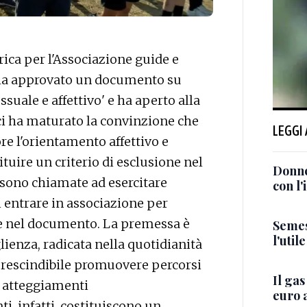
ica per l'Associazione guide e
he ha approvato un documento su
suale e affettivo' e ha aperto alla
sci ha maturato la convinzione che
LEGGI
re l'orientamento affettivo e
tuire un criterio di esclusione nel
Donnet
sono chiamate ad esercitare
con l'
 entrare in associazione per
ge nel documento. La premessa è
Semes
l'util
ienza, radicata nella quotidianità
prescindibile promuovere percorsi
Il gas
e atteggiamenti
euro 
i, infatti, costituiscono un