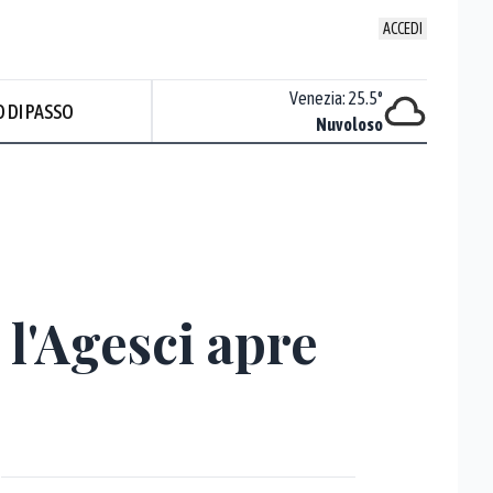
ACCEDI
Udine
:
24.5
°
Venezia
:
25.5
°
 DI PASSO
Nuvoloso
Nuvoloso
Prev
, l'Agesci apre