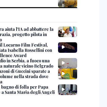
ra aiuta l'IA ad abbattere la
azia, progetto pilota in
o
 il Locarno Film Festival,
ata Isabella Rossellini con
ellence Award
io in Serbia, a fuoco una
va naturale vicino Belgrado
nzoni di Guccini sparate a
 volume nella strada dove
va
, bagno di folla per Papa
 a Santa Maria degli Angeli