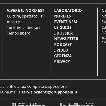
VIVERE IL NORD EST
LABORATORIO
No
Cultura, spettacoli e
NORD EST
No
mostre
EVENTI NEM
34
Turismo e itinerari
LE GUIDE
C.
I d
Tempo libero
I DOSSIER
es
NEWSLETTER
e l
PODCAST
I VIDEO
GERENZA
PRIVACY
o clienti è a tua completa disposizione.
 una mail a
servizioclienti@grupponem.it
.