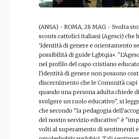
(ANSA) - ROMA, 28 MAG - Svolta stor
scouts cattolici italiani (Agesci) c
'Identità di genere e orientamento ses
possibilità di guide Lgbtqia+. "L'Age
nel profilo del capo cristiano educato
l'identità di genere non possono costi
discernimento che le Comunità capi 
quando una persona adulta chiede di
svolgere un ruolo educativo", si leg
che secondo "la pedagogia dell'accogl
del nostro servizio educativo" è "im
volti al superamento di sentimenti 
omolesbobitransfobici. Tali sentiment