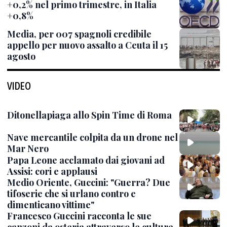
+0,2% nel primo trimestre, in Italia
+0,8%
Media, per 007 spagnoli credibile
appello per nuovo assalto a Ceuta il 15
agosto
VIDEO
Ditonellapiaga allo Spin Time di Roma
Nave mercantile colpita da un drone nel
Mar Nero
Papa Leone acclamato dai giovani ad
Assisi: cori e applausi
Medio Oriente, Guccini: "Guerra? Due
tifoserie che si urlano contro e
dimenticano vittime"
Francesco Guccini racconta le sue
canzoni da osteria attraverso le culture