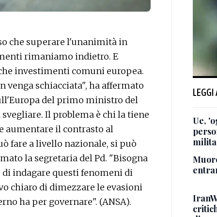
o che superare l'unanimità in
menti rimaniamo indietro. E
nche investimenti comuni europea.
on venga schiacciata", ha affermato
LEGGI
ull'Europa del primo ministro del
svegliare. Il problema è chi la tiene
Ue, 'o
ve aumentare il contrasto al
perso
milita
ò fare a livello nazionale, si può
rmato la segretaria del Pd. "Bisogna
Muore
entra
o di indagare questi fenomeni di
ivo chiaro di dimezzare le evasioni
IranW
erno ha per governare". (ANSA).
critic