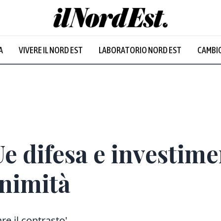
A
VIVERE IL NORD EST
LABORATORIO NORD EST
CAMBIO
'Ue difesa e investim
animità
re il contrasto'