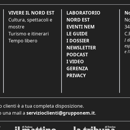
VIVERE IL NORD EST
LABORATORIO
No
Cultura, spettacoli e
NORD EST
No
mostre
EVENTI NEM
34
Turismo e itinerari
LE GUIDE
C.
I d
Tempo libero
I DOSSIER
es
NEWSLETTER
e l
PODCAST
I VIDEO
GERENZA
PRIVACY
o clienti è a tua completa disposizione.
 una mail a
servizioclienti@grupponem.it
.