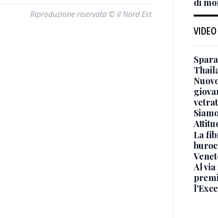
di mo
Riproduzione riservata © il Nord Est
VIDEO
Sparat
Thaila
Nuovo
giova
vetra
Siamo 
Attitu
La fib
burocr
Venet
Al via
premi
l'Exc