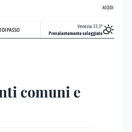
ACCEDI
Udine
:
33.8
°
Venezia
:
33.3
°
 DI PASSO
Nuvoloso
Prevalentemente soleggiato
Prev
enti comuni e