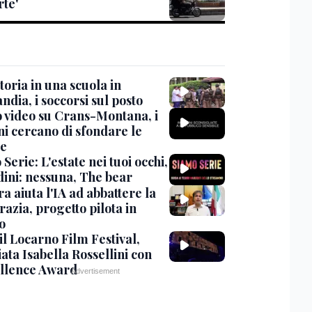
rte'
oria in una scuola in
ndia, i soccorsi sul posto
 video su Crans-Montana, i
ni cercano di sfondare le
te
Serie: L'estate nei tuoi occhi,
dini: nessuna, The bear
ra aiuta l'IA ad abbattere la
azia, progetto pilota in
o
 il Locarno Film Festival,
ata Isabella Rossellini con
ellence Award