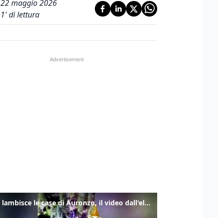
22 maggio 2026
1
' di lettura
Frana lambisce le case di Auronzo, il video dall'elicottero dei vigili del fuoco