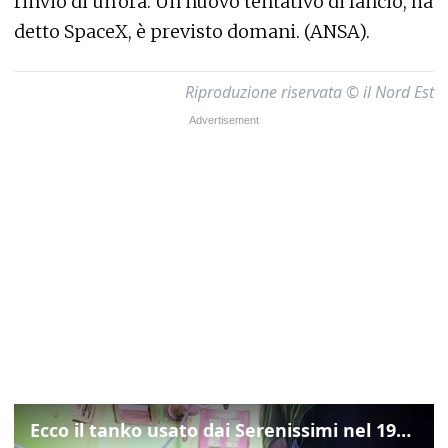
rinvio di un'ora. Un nuovo tentativo di lancio, ha
detto SpaceX, è previsto domani. (ANSA).
Riproduzione riservata © il Nord Est
Ecco il tanko usato dai Serenissimi nel 1997 per il blitz a San Marco