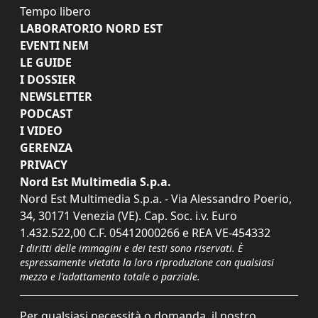
Tempo libero
LABORATORIO NORD EST
EVENTI NEM
LE GUIDE
I DOSSIER
NEWSLETTER
PODCAST
I VIDEO
GERENZA
PRIVACY
Nord Est Multimedia S.p.a.
Nord Est Multimedia S.p.a. - Via Alessandro Poerio,
34, 30171 Venezia (VE). Cap. Soc. i.v. Euro
1.432.522,00 C.F. 05412000266 e REA VE-454332
I diritti delle immagini e dei testi sono riservati. È
espressamente vietata la loro riproduzione con qualsiasi
mezzo e l'adattamento totale o parziale.
Per qualsiasi necessità o domanda, il nostro