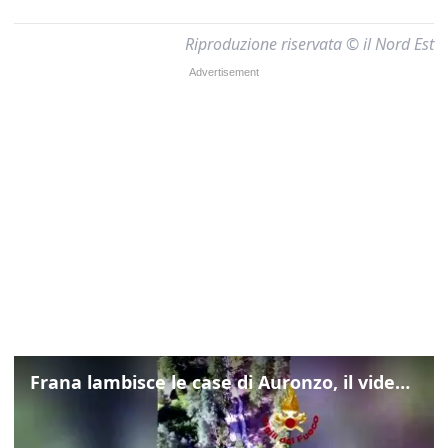
Riproduzione riservata © il Nord Est
Frana lambisce le case di Auronzo, il video dall'elicottero dei vigili del fuoco