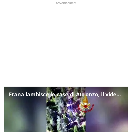
Frana lambisce le case di Auronzo, il video dall'elicottero dei vigili del fuoco