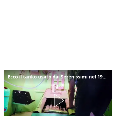
Ecco il tanko usato dai Serenissimi nel 1997 per il blitz a San Marco