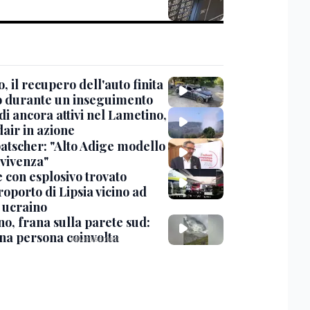
, il recupero dell'auto finita
o durante un inseguimento
i ancora attivi nel Lametino,
air in azione
tscher: "Alto Adige modello
nvivenza"
 con esplosivo trovato
roporto di Lipsia vicino ad
 ucraino
no, frana sulla parete sud:
na persona coinvolta