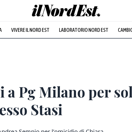
A
VIVERE IL NORD EST
LABORATORIO NORD EST
CAMBIO
i a Pg Milano per sol
esso Stasi
 Andrea Sempio per l'omicidio di Chiara