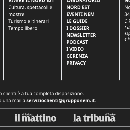
VIVERE IL NORD EST
LABORATORIO
No
Cultura, spettacoli e
NORD EST
No
mostre
EVENTI NEM
34
Turismo e itinerari
LE GUIDE
C.
I d
Tempo libero
I DOSSIER
es
NEWSLETTER
e l
PODCAST
I VIDEO
GERENZA
PRIVACY
o clienti è a tua completa disposizione.
 una mail a
servizioclienti@grupponem.it
.