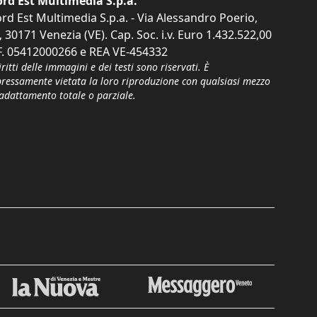
rd Est Multimedia S.p.a.
rd Est Multimedia S.p.a. - Via Alessandro Poerio,
, 30171 Venezia (VE). Cap. Soc. i.v. Euro 1.432.522,00
F. 05412000266 e REA VE-454332
iritti delle immagini e dei testi sono riservati. È
pressamente vietata la loro riproduzione con qualsiasi mezzo
'adattamento totale o parziale.