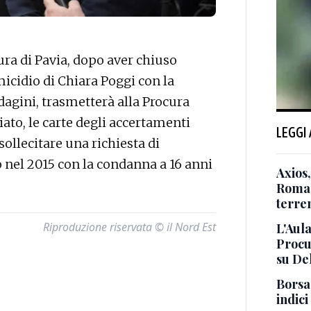
a di Pavia, dopo aver chiuso
icidio di Chiara Poggi con la
ndagini, trasmetterà alla Procura
to, le carte degli accertamenti
LEGGI
sollecitare una richiesta di
o nel 2015 con la condanna a 16 anni
Axios,
Roma i
terre
Riproduzione riservata © il Nord Est
L'Aul
Procur
su De
Borsa
indici