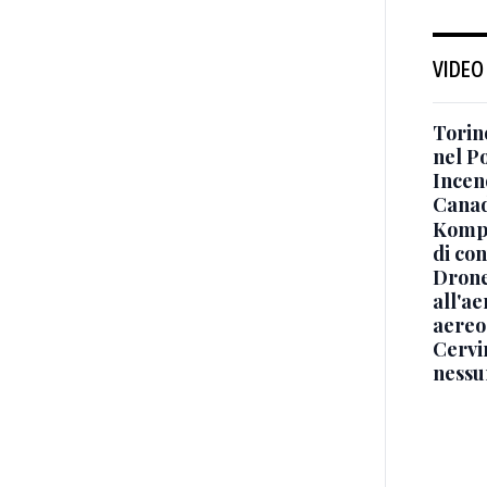
VIDEO
Torino
nel P
Incend
Canad
Kompa
di co
Drone
all'ae
aereo
Cervi
nessu