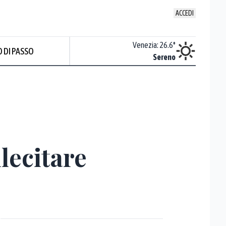
ACCEDI
Udine
:
25.2
°
Venezia
:
26.6
°
 DI PASSO
Sereno
Sereno
lecitare