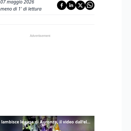
07 maggio 2026
meno di 1' di lettura
Frana lambisce le case di Auronzo, il video dall'elicottero dei vigili del fuoco