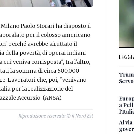
ilano Paolo Storari ha disposto il
caporalato per il colosso americano
on' perché avrebbe sfruttato il
a della povertà, di operai indiani
LEGGI
 cui veniva corrisposta", tra l'altro,
lutati la somma di circa 500.000
Trump
are. Lavoratori che, poi, "venivano
Servon
Italia per la realizzazione del
azzale Accursio. (ANSA).
Europ
a Pell
l'Itali
Riproduzione riservata © il Nord Est
Al via
gover