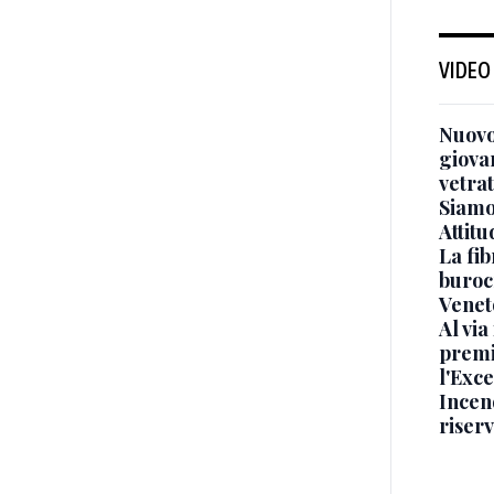
VIDEO
Nuovo
giova
vetra
Siamo 
Attitu
La fib
burocr
Venet
Al via
premi
l'Exc
Incend
riser