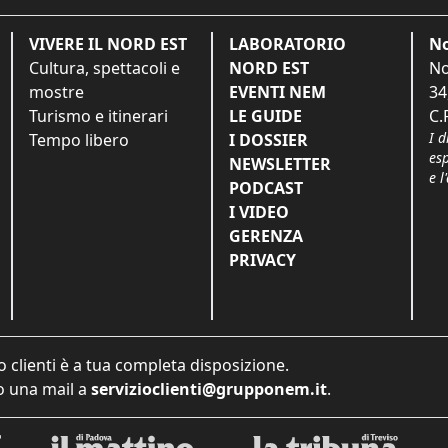
VIVERE IL NORD EST
LABORATORIO
No
Cultura, spettacoli e
NORD EST
No
mostre
EVENTI NEM
34
Turismo e itinerari
LE GUIDE
C.
I d
Tempo libero
I DOSSIER
es
NEWSLETTER
e l
PODCAST
I VIDEO
GERENZA
PRIVACY
o clienti è a tua completa disposizione.
 una mail a
servizioclienti@grupponem.it
.