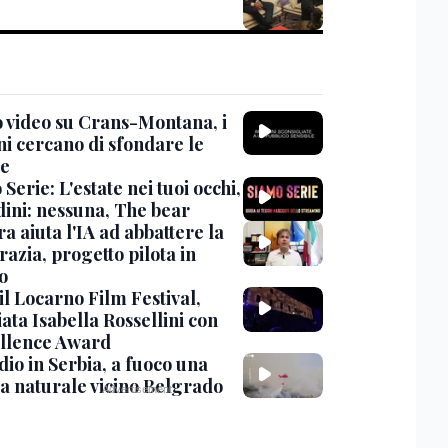
 video su Crans-Montana, i
ni cercano di sfondare le
te
Serie: L'estate nei tuoi occhi,
dini: nessuna, The bear
ra aiuta l'IA ad abbattere la
azia, progetto pilota in
o
 il Locarno Film Festival,
ata Isabella Rossellini con
ellence Award
io in Serbia, a fuoco una
va naturale vicino Belgrado