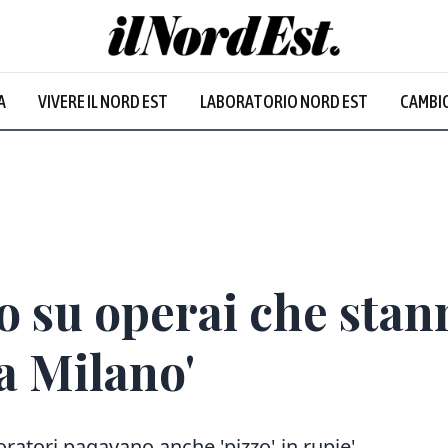
A
VIVERE IL NORD EST
LABORATORIO NORD EST
CAMBIO
Prevalentem
o su operai che sta
a Milano'
oratori pagavano anche 'pizzo' in rupie'