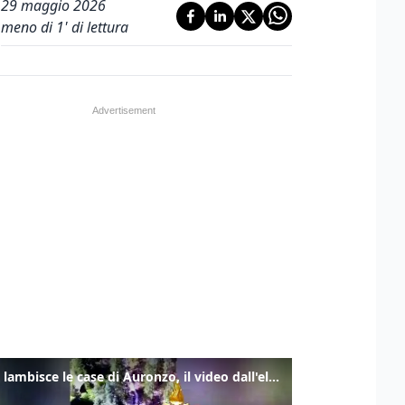
29 maggio 2026
meno di 1' di lettura
Frana lambisce le case di Auronzo, il video dall'elicottero dei vigili del fuoco