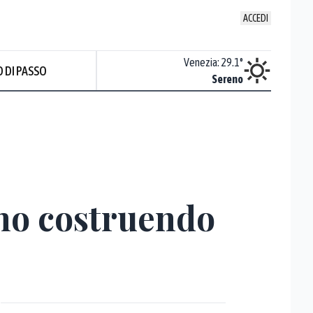
ACCEDI
Udine
:
28.5
°
Venezia
:
29.1
°
 DI PASSO
ente soleggiato
Sereno
nno costruendo