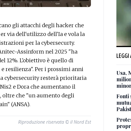
ano gli attacchi degli hacker che
 via dell'utilizzo dell'Ia e vola la
trazioni per la cybersecurty.
nitec-Assinform nel 2025 "ha
LEGGI
del 12%. L'obiettivo è quello di
e resilienza". Per i prossimi anni
Usa, 
a cybersecurity resterà prioritaria
milion
minor
 Nis2 e Dora che aumentano il
ti, oltre che "un aumento degli
Fonti 
mutua
ain" (ANSA).
Pakis
Protes
Riproduzione riservata © il Nord Est
propr