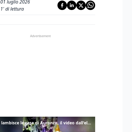
01 luglio 2026
1
' di lettura
Frana lambisce le case di Auronzo, il video dall'elicottero dei vigili del fuoco