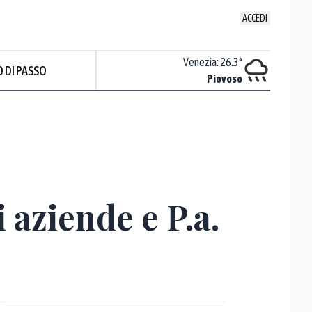
ACCEDI
Udine
:
24.6
°
Venezia
:
26.3
°
 DI PASSO
Nuvoloso
Piovoso
i aziende e P.a.