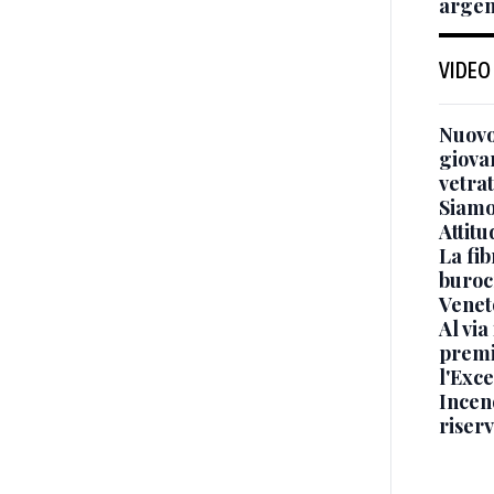
argen
VIDEO
Nuovo
giova
vetra
Siamo 
Attitu
La fib
burocr
Venet
Al via
premi
l'Exc
Incend
riser