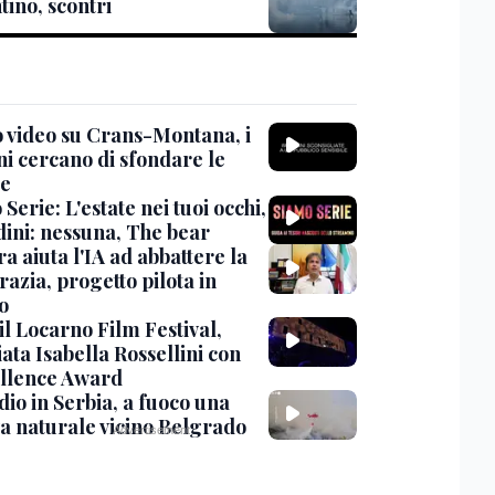
tino, scontri
 video su Crans-Montana, i
ni cercano di sfondare le
te
Serie: L'estate nei tuoi occhi,
dini: nessuna, The bear
ra aiuta l'IA ad abbattere la
azia, progetto pilota in
o
 il Locarno Film Festival,
ata Isabella Rossellini con
ellence Award
io in Serbia, a fuoco una
va naturale vicino Belgrado