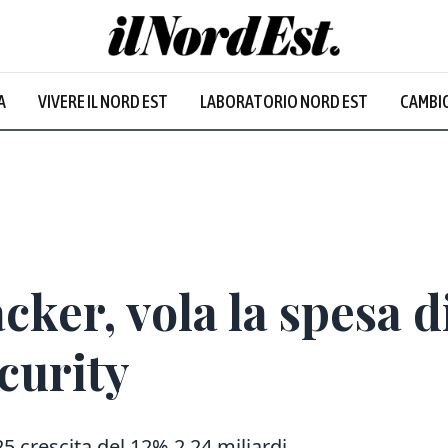
A
VIVERE IL NORD EST
LABORATORIO NORD EST
CAMBIO
cker, vola la spesa d
curity
5 crescita del 12% 2,24 miliardi