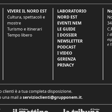
VIVERE IL NORD EST
LABORATORIO
No
Cultura, spettacoli e
NORD EST
No
mostre
EVENTI NEM
34
Turismo e itinerari
LE GUIDE
C.
I d
Tempo libero
I DOSSIER
es
NEWSLETTER
e l
PODCAST
I VIDEO
GERENZA
PRIVACY
o clienti è a tua completa disposizione.
 una mail a
servizioclienti@grupponem.it
.