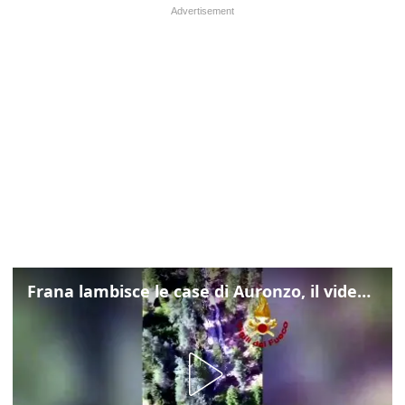
Frana lambisce le case di Auronzo, il video dall'elicottero dei vigili del fuoco