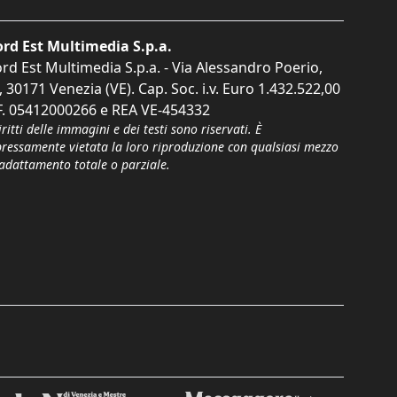
rd Est Multimedia S.p.a.
rd Est Multimedia S.p.a. - Via Alessandro Poerio,
, 30171 Venezia (VE). Cap. Soc. i.v. Euro 1.432.522,00
F. 05412000266 e REA VE-454332
iritti delle immagini e dei testi sono riservati. È
pressamente vietata la loro riproduzione con qualsiasi mezzo
'adattamento totale o parziale.