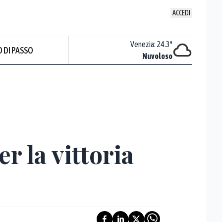
ACCEDI
Udine
:
22.6
°
Venezia
:
24.3
°
 DI PASSO
Nuvoloso
Nuvoloso
er la vittoria