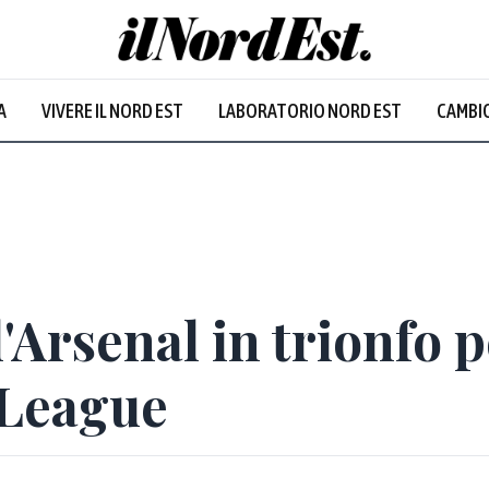
A
VIVERE IL NORD EST
LABORATORIO NORD EST
CAMBIO
l'Arsenal in trionfo p
 League