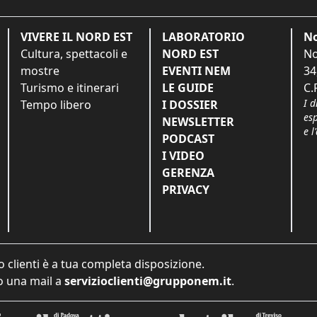
VIVERE IL NORD EST
LABORATORIO
No
Cultura, spettacoli e
NORD EST
No
mostre
EVENTI NEM
34
Turismo e itinerari
LE GUIDE
C.
I d
Tempo libero
I DOSSIER
es
NEWSLETTER
e l
PODCAST
I VIDEO
GERENZA
PRIVACY
o clienti è a tua completa disposizione.
 una mail a
servizioclienti@grupponem.it
.