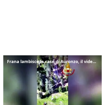
Frana lambisce le case di Auronzo, il video dall'elicottero dei vigili del fuoco