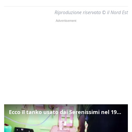
Riproduzione riservata © il Nord Est
Ecco il tanko usato dai Serenissimi nel 1997 per il blitz a San Marco