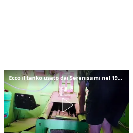
Ecco il tanko usato dai Serenissimi nel 1997 per il blitz a San Marco