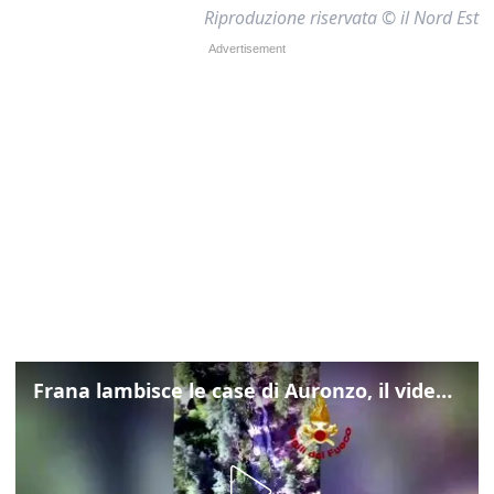
Riproduzione riservata © il Nord Est
Frana lambisce le case di Auronzo, il video dall'elicottero dei vigili del fuoco