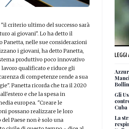
"il criterio ultimo del successo sarà
turo ai giovani". Lo ha detto il
io Panetta, nelle sue considerazioni
izzano i giovani, ha detto Panetta,
LEGGI
sistema produttivo poco innovativo
avoro qualificato e riduce gli
Azzurr
la carenza di competenze rende a sua
Manci
Bollin
gie". Panetta ricorda che tra il 2020
ll'estero e che la spesa in
Gli U
contro
 media europea. "Creare le
Cuba
ni possano realizzare le loro
La st
o del Paese non è solo una
respin
o civile di questo tempo - dice al