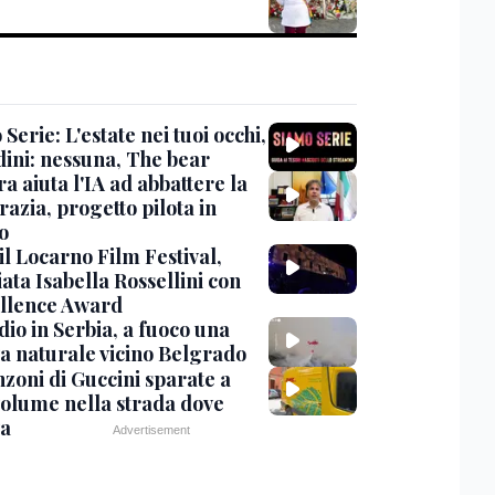
Serie: L'estate nei tuoi occhi,
dini: nessuna, The bear
ra aiuta l'IA ad abbattere la
azia, progetto pilota in
o
 il Locarno Film Festival,
ata Isabella Rossellini con
ellence Award
io in Serbia, a fuoco una
va naturale vicino Belgrado
nzoni di Guccini sparate a
 volume nella strada dove
va