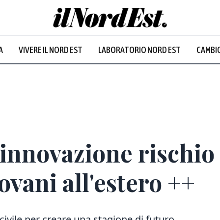
A
VIVERE IL NORD EST
LABORATORIO NORD EST
CAMBIO
Prevalentem
 innovazione rischio 
ovani all'estero ++
civile per creare una stagione di futuro