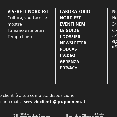
VIVERE IL NORD EST
LABORATORIO
No
Cultura, spettacoli e
NORD EST
No
mostre
EVENTI NEM
34
Turismo e itinerari
LE GUIDE
C.
I d
Tempo libero
I DOSSIER
es
NEWSLETTER
e l
PODCAST
I VIDEO
GERENZA
PRIVACY
o clienti è a tua completa disposizione.
 una mail a
servizioclienti@grupponem.it
.