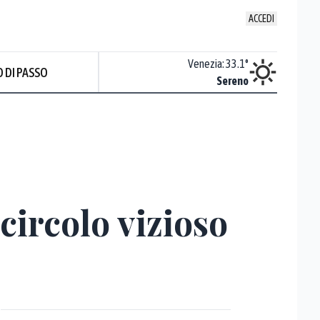
ACCEDI
Udine
:
30.5
°
Venezia
:
33.1
°
 DI PASSO
ente soleggiato
Sereno
Prev
circolo vizioso