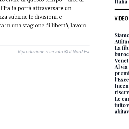
Italia
l'Italia potrà attraversare un
 subirne le divisioni, e
VIDEO
a in una stagione di libertà, lavoro
Siamo 
Attitu
La fib
Riproduzione riservata © il Nord Est
burocr
Venet
Al via
premi
l'Exc
Incend
riser
Le ca
tutto
abita