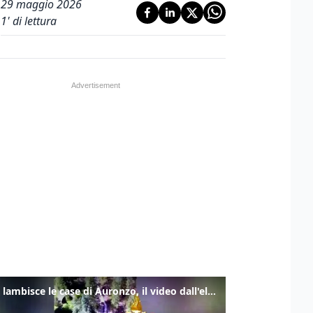
29 maggio 2026
1
' di lettura
Frana lambisce le case di Auronzo, il video dall'elicottero dei vigili del fuoco