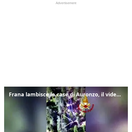
Frana lambisce le case di Auronzo, il video dall'elicottero dei vigili del fuoco