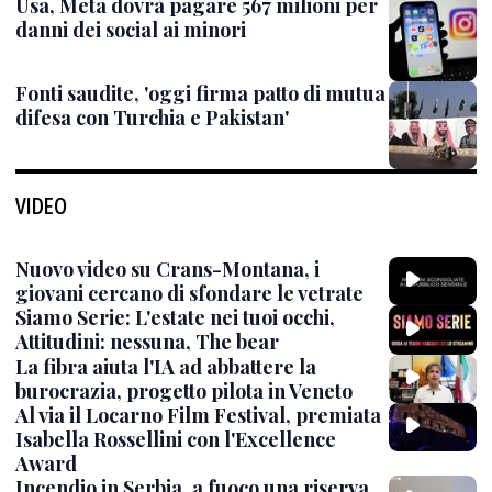
Usa, Meta dovrà pagare 567 milioni per
danni dei social ai minori
Fonti saudite, 'oggi firma patto di mutua
difesa con Turchia e Pakistan'
VIDEO
Nuovo video su Crans-Montana, i
giovani cercano di sfondare le vetrate
Siamo Serie: L'estate nei tuoi occhi,
Attitudini: nessuna, The bear
La fibra aiuta l'IA ad abbattere la
burocrazia, progetto pilota in Veneto
Al via il Locarno Film Festival, premiata
Isabella Rossellini con l'Excellence
Award
Incendio in Serbia, a fuoco una riserva