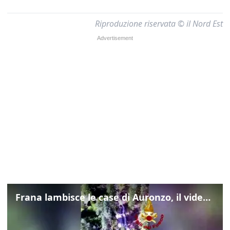
Riproduzione riservata © il Nord Est
Frana lambisce le case di Auronzo, il video dall'elicottero dei vigili del fuoco