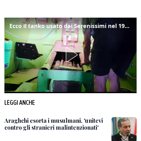
Ecco il tanko usato dai Serenissimi nel 1997 per il blitz a San Marco
LEGGI ANCHE
Araghchi esorta i musulmani, 'unitevi
contro gli stranieri malintenzionati'