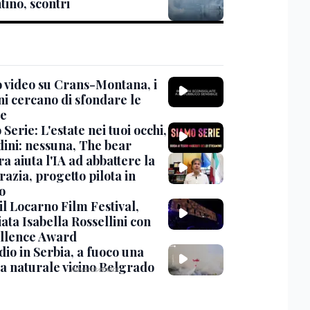
tino, scontri
 video su Crans-Montana, i
ni cercano di sfondare le
te
Serie: L'estate nei tuoi occhi,
dini: nessuna, The bear
ra aiuta l'IA ad abbattere la
azia, progetto pilota in
o
 il Locarno Film Festival,
ata Isabella Rossellini con
ellence Award
io in Serbia, a fuoco una
va naturale vicino Belgrado