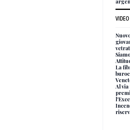
argen
VIDEO
Nuovo
giova
vetra
Siamo 
Attitu
La fib
burocr
Venet
Al via
premi
l'Exc
Incend
riser