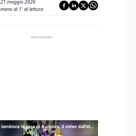
21 maggio 2026
meno di 1' di lettura
Frana lambisce le case di Auronzo, il video dall'elicottero dei vigili del fuoco