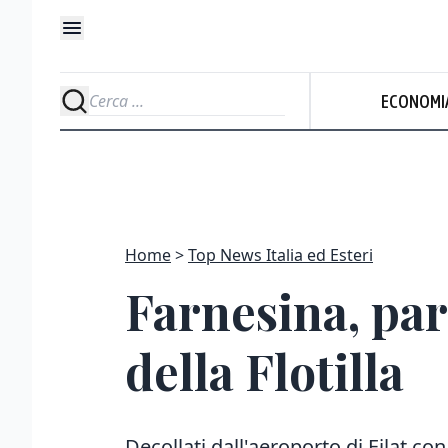
ECONOMI
Home
Top News Italia ed Esteri
Farnesina, parti
della Flotilla
Decollati dall'aeroporto di Eilat con