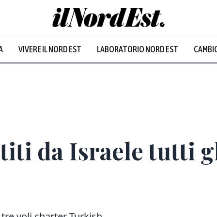
A
VIVERE IL NORD EST
LABORATORIO NORD EST
CAMBIO
ti da Israele tutti gl
 tre voli charter Turkish.