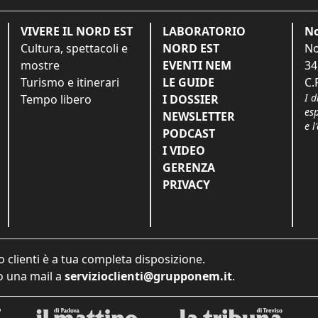
VIVERE IL NORD EST
LABORATORIO
No
Cultura, spettacoli e
NORD EST
No
mostre
EVENTI NEM
34
Turismo e itinerari
LE GUIDE
C.
I d
Tempo libero
I DOSSIER
es
NEWSLETTER
e l
PODCAST
I VIDEO
GERENZA
PRIVACY
o clienti è a tua completa disposizione.
 una mail a
servizioclienti@grupponem.it
.