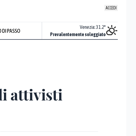
ACCEDI
Udine
:
32.5
°
Venezia
:
31.2
°
 DI PASSO
Nuvoloso
Prevalentemente soleggiato
Prev
i attivisti