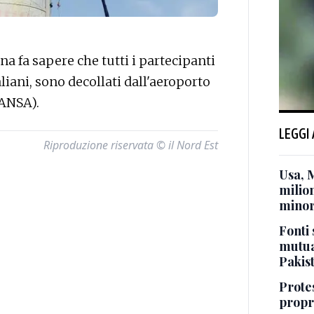
 fa sapere che tutti i partecipanti
italiani, sono decollati dall'aeroporto
(ANSA).
LEGGI
Riproduzione riservata © il Nord Est
Usa, 
milion
minor
Fonti 
mutua
Pakis
Protes
propr