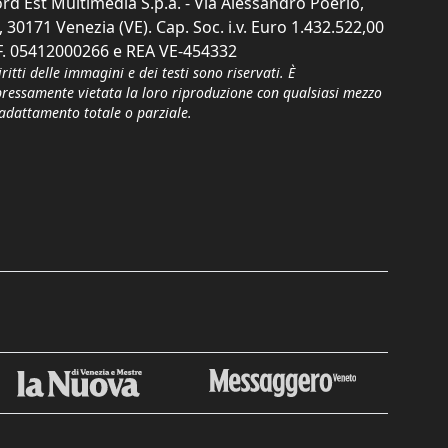
rd Est Multimedia S.p.a. - Via Alessandro Poerio,
, 30171 Venezia (VE). Cap. Soc. i.v. Euro 1.432.522,00
F. 05412000266 e REA VE-454332
iritti delle immagini e dei testi sono riservati. È
pressamente vietata la loro riproduzione con qualsiasi mezzo
'adattamento totale o parziale.