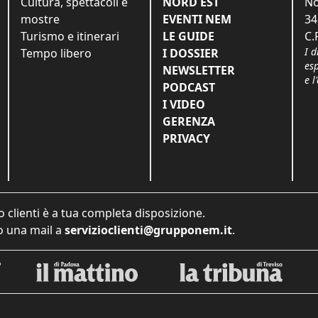
Cultura, spettacoli e
NORD EST
No
mostre
EVENTI NEM
34
Turismo e itinerari
LE GUIDE
C.
I d
Tempo libero
I DOSSIER
es
NEWSLETTER
e l
PODCAST
I VIDEO
GERENZA
PRIVACY
o clienti è a tua completa disposizione.
 una mail a
servizioclienti@grupponem.it
.