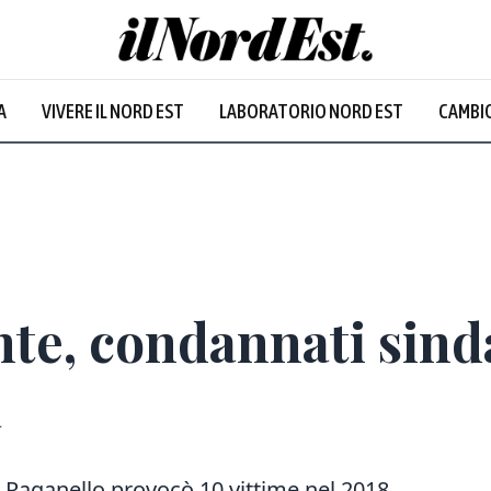
A
VIVERE IL NORD EST
LABORATORIO NORD EST
CAMBIO
nte, condannati sind
a
e Raganello provocò 10 vittime nel 2018