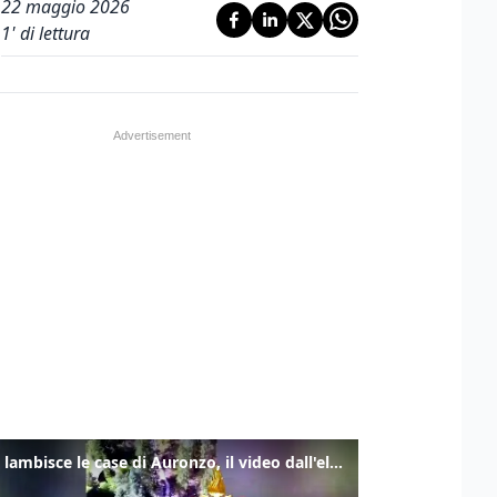
22 maggio 2026
1
' di lettura
Frana lambisce le case di Auronzo, il video dall'elicottero dei vigili del fuoco