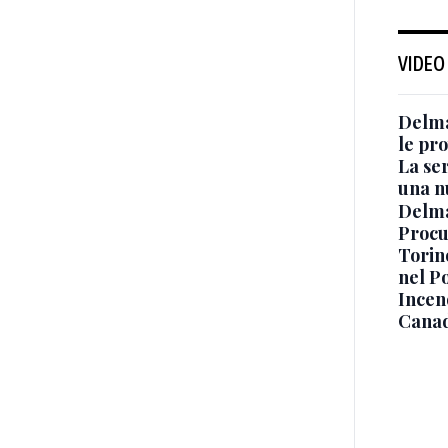
VIDEO
Delma
le pro
La ser
una n
Delma
Procur
Torino
nel P
Incend
Canad