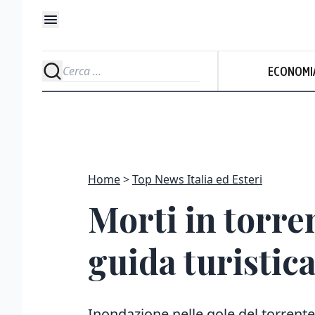
ECONOMI
Home
Top News Italia ed Esteri
Morti in torre
guida turistic
Inondazione nelle gole del torrent