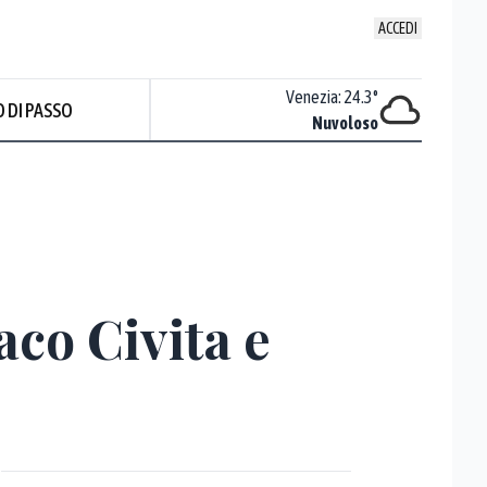
ACCEDI
Udine
:
22.6
°
Venezia
:
24.3
°
 DI PASSO
Nuvoloso
Nuvoloso
aco Civita e