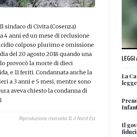
 sindaco di Civita (Cosenza)
a 4 anni ed un mese di reclusione
micidio colposo plurimo e omissione
agedia del 20 agosto 2018 quando una
LEGGI
lo provocò la morte di dieci
da, e 11 feriti. Condannata anche la
La Ca
eri a 3 anni e 5 mesi, mentre sono
legge 
rocura aveva chiesto la condanna di
.
Premi
Infant
Riproduzione riservata © il Nord Est
Il go
fiduci