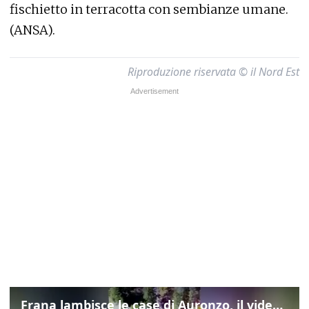
fischietto in terracotta con sembianze umane.
(ANSA).
Riproduzione riservata © il Nord Est
Frana lambisce le case di Auronzo, il video dall'elicottero dei vigili del fuoco