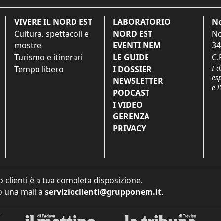
VIVERE IL NORD EST
LABORATORIO
No
Cultura, spettacoli e
NORD EST
No
mostre
EVENTI NEM
34
Turismo e itinerari
LE GUIDE
C.
I d
Tempo libero
I DOSSIER
es
NEWSLETTER
e l
PODCAST
I VIDEO
GERENZA
PRIVACY
o clienti è a tua completa disposizione.
 una mail a
servizioclienti@grupponem.it
.