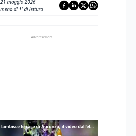
21 maggio 2026
meno di 1' di lettura
Frana lambisce le case di Auronzo, il video dall'elicottero dei vigili del fuoco