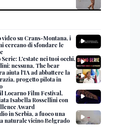
 video su Crans-Montana, i
ni cercano di sfondare le
te
Serie: L'estate nei tuoi occhi,
dini: nessuna, The bear
ra aiuta l'IA ad abbattere la
azia, progetto pilota in
o
 il Locarno Film Festival,
ata Isabella Rossellini con
ellence Award
io in Serbia, a fuoco una
va naturale vicino Belgrado