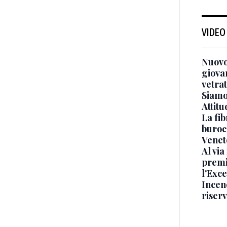
VIDEO
Nuovo
giova
vetra
Siamo 
Attitu
La fib
burocr
Venet
Al via
premi
l'Exc
Incend
riser