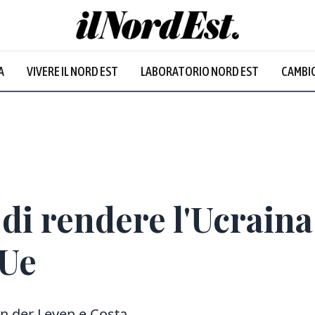
A
VIVERE IL NORD EST
LABORATORIO NORD EST
CAMBIO
Prevalentem
di rendere l'Ucrain
'Ue
on der Leyen e Costa