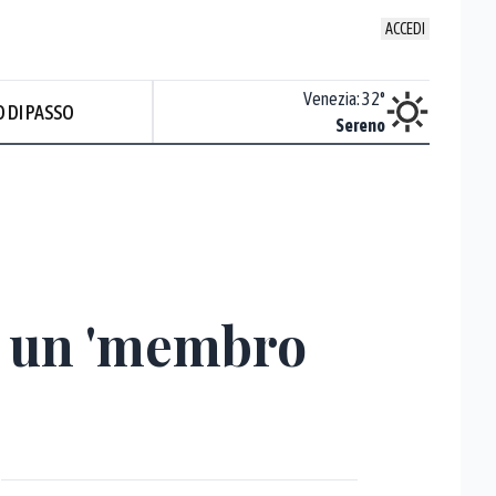
ACCEDI
Udine
:
32.2
°
Venezia
:
32
°
 DI PASSO
ente soleggiato
Sereno
Prev
a un 'membro