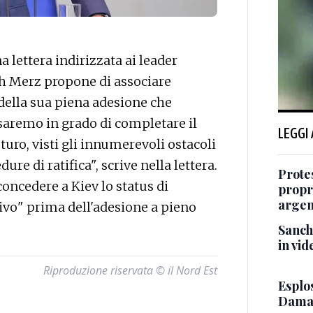
lettera indirizzata ai leader
ich Merz propone di associare
della sua piena adesione che
saremo in grado di completare il
LEGGI
uro, visti gli innumerevoli ostacoli
ure di ratifica", scrive nella lettera.
Protes
oncedere a Kiev lo status di
propr
argen
ivo" prima dell'adesione a pieno
Sanch
in vid
Riproduzione riservata © il Nord Est
Esplos
Damasc