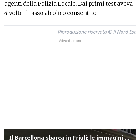
agenti della Polizia Locale. Dai primi test aveva
4 volte il tasso alcolico consentito.
Riproduzione riservata © il Nord Est
Il Barcellona sbarca in Friuli: le immagini dell'arrivo in albergo