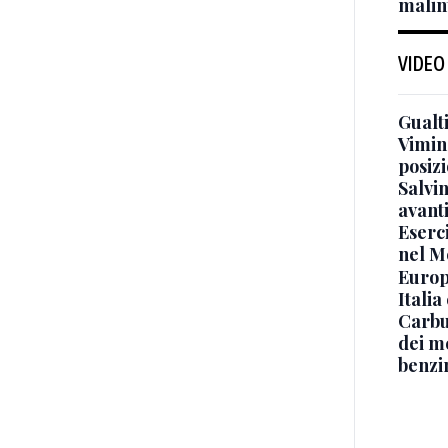
malin
VIDEO
Gualti
Vimin
posizi
Salvi
avant
Eserci
nel M
Europe
Italia
Carbu
dei me
benzi