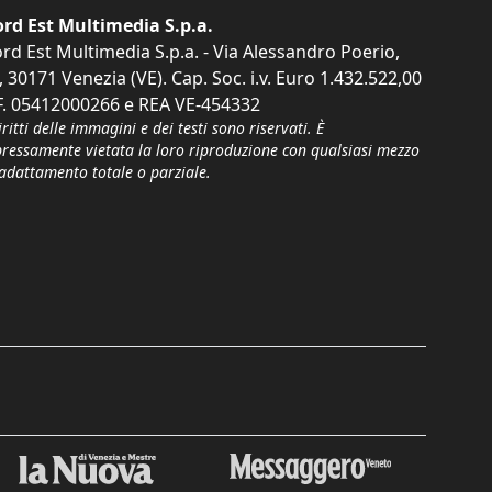
rd Est Multimedia S.p.a.
rd Est Multimedia S.p.a. - Via Alessandro Poerio,
, 30171 Venezia (VE). Cap. Soc. i.v. Euro 1.432.522,00
F. 05412000266 e REA VE-454332
iritti delle immagini e dei testi sono riservati. È
pressamente vietata la loro riproduzione con qualsiasi mezzo
'adattamento totale o parziale.