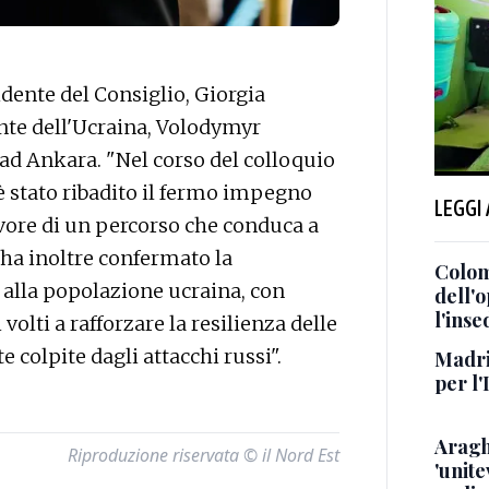
ente del Consiglio, Giorgia
ente dell'Ucraina, Volodymyr
 ad Ankara. "Nel corso del colloquio
è stato ribadito il fermo impegno
LEGGI
 favore di un percorso che conduca a
"ha inoltre confermato la
Colom
 alla popolazione ucraina, con
dell'
l'inse
volti a rafforzare la resilienza delle
 colpite dagli attacchi russi".
Madrid
per l'
Aragh
Riproduzione riservata © il Nord Est
'unite