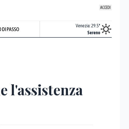
ACCEDI
Udine
:
28.1
°
Venezia
:
29.5
°
 DI PASSO
Nuvoloso
Sereno
 l'assistenza