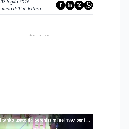
08 luglio 2026
meno di 1' di lettura
Ecco il tanko usato dai Serenissimi nel 1997 per il blitz a San Marco