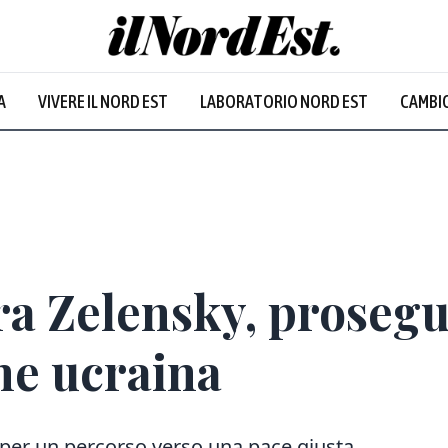
A
VIVERE IL NORD EST
LABORATORIO NORD EST
CAMBIO
a Zelensky, prosegue
ne ucraina
 per un percorso verso una pace giusta