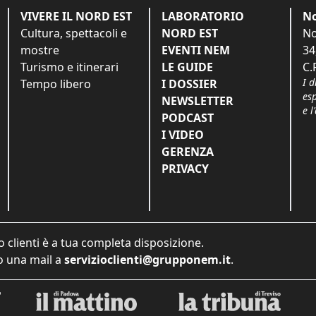
VIVERE IL NORD EST
LABORATORIO
No
Cultura, spettacoli e
NORD EST
No
mostre
EVENTI NEM
34
Turismo e itinerari
LE GUIDE
C.
I d
Tempo libero
I DOSSIER
es
NEWSLETTER
e l
PODCAST
I VIDEO
GERENZA
PRIVACY
o clienti è a tua completa disposizione.
 una mail a
servizioclienti@grupponem.it
.