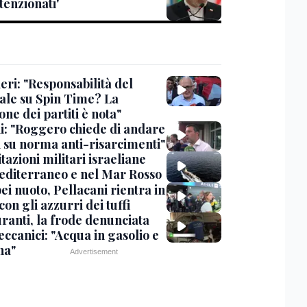
tenzionati'
eri: "Responsabilità del
ale su Spin Time? La
one dei partiti è nota"
ni: "Roggero chiede di andare
i su norma anti-risarcimenti"
tazioni militari israeliane
editerraneo e nel Mar Rosso
i nuoto, Pellacani rientra in
 con gli azzurri dei tuffi
ranti, la frode denunciata
ccanici: "Acqua in gasolio e
na"