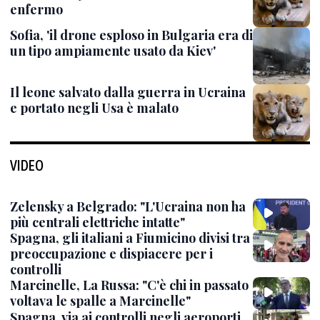
enfermo
Sofia, 'il drone esploso in Bulgaria era di
un tipo ampiamente usato da Kiev'
Il leone salvato dalla guerra in Ucraina
e portato negli Usa è malato
VIDEO
Zelensky a Belgrado: "L'Ucraina non ha
più centrali elettriche intatte"
Spagna, gli italiani a Fiumicino divisi tra
preoccupazione e dispiacere per i
controlli
Marcinelle, La Russa: "C'è chi in passato
voltava le spalle a Marcinelle"
Spagna, via ai controlli negli aeroporti