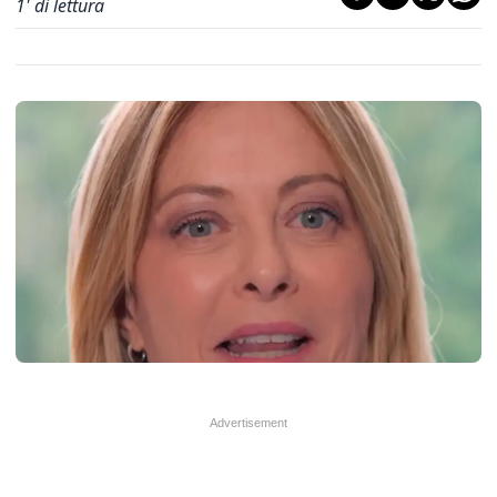
1
' di lettura