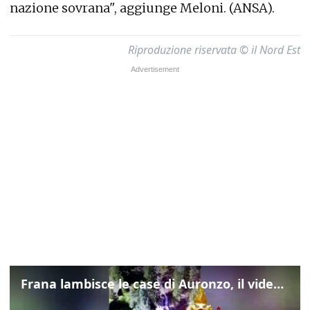
nazione sovrana", aggiunge Meloni. (ANSA).
Riproduzione riservata © il Nord Est
Frana lambisce le case di Auronzo, il video dall'elicottero dei vigili del fuoco