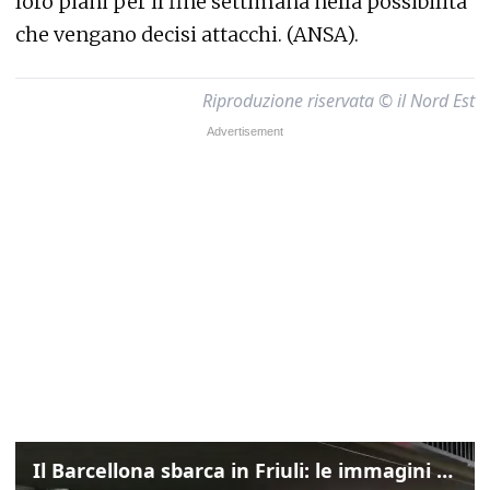
loro piani per il fine settimana nella possibilità
che vengano decisi attacchi. (ANSA).
Riproduzione riservata © il Nord Est
Il Barcellona sbarca in Friuli: le immagini dell'arrivo in albergo