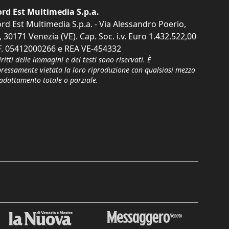
rd Est Multimedia S.p.a.
rd Est Multimedia S.p.a. - Via Alessandro Poerio,
, 30171 Venezia (VE). Cap. Soc. i.v. Euro 1.432.522,00
F. 05412000266 e REA VE-454332
iritti delle immagini e dei testi sono riservati. È
pressamente vietata la loro riproduzione con qualsiasi mezzo
'adattamento totale o parziale.