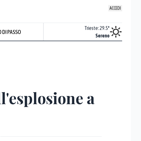
ACCEDI
Venezia
:
27.8
°
Trieste
:
29.5
°
 DI PASSO
ente soleggiato
Sereno
Prev
ll'esplosione a