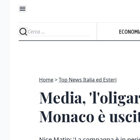
ECONOMI
Home
Top News Italia ed Esteri
Media, 'l'oliga
Monaco è usci
Nice Matin: 'La compagna è in peric