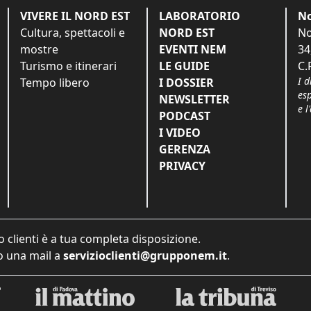
VIVERE IL NORD EST
LABORATORIO
No
Cultura, spettacoli e
NORD EST
No
mostre
EVENTI NEM
34
Turismo e itinerari
LE GUIDE
C.
I d
Tempo libero
I DOSSIER
es
NEWSLETTER
e l
PODCAST
I VIDEO
GERENZA
PRIVACY
o clienti è a tua completa disposizione.
 una mail a
servizioclienti@grupponem.it
.