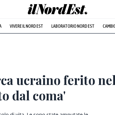
Udine
:
28.2
°
A
VIVERE IL NORD EST
LABORATORIO NORD EST
CAMBIO
Prevalentemente soleggiato
Prevalentem
rca ucraino ferito ne
to dal coma'
olo di vita. Le sono state amputate le