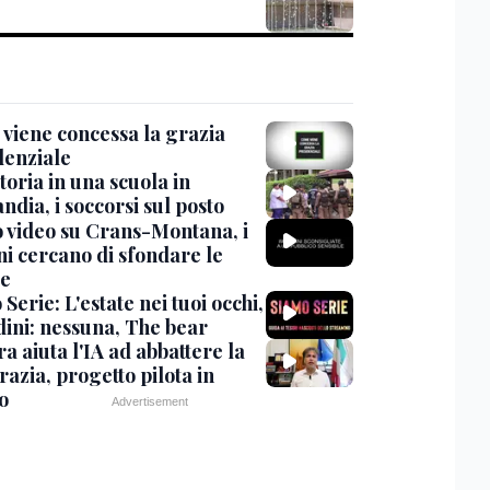
viene concessa la grazia
denziale
oria in una scuola in
ndia, i soccorsi sul posto
 video su Crans-Montana, i
ni cercano di sfondare le
te
Serie: L'estate nei tuoi occhi,
dini: nessuna, The bear
ra aiuta l'IA ad abbattere la
azia, progetto pilota in
o