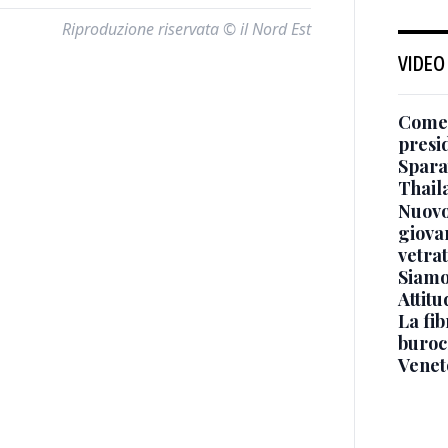
Riproduzione riservata © il Nord Est
VIDEO
Come 
presi
Sparat
Thaila
Nuovo
giova
vetra
Siamo 
Attitu
La fib
burocr
Venet