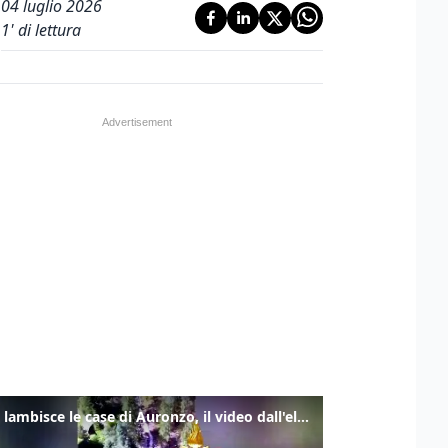
04 luglio 2026
1
' di lettura
Frana lambisce le case di Auronzo, il video dall'elicottero dei vigili del fuoco