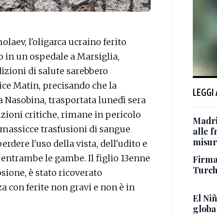
aev, l'oligarca ucraino ferito
o in un ospedale a Marsiglia,
izioni di salute sarebbero
ice Matin, precisando che la
LEGGI
 Nasobina, trasportata lunedì sera
izioni critiche, rimane in pericolo
Madri
 massicce trasfusioni di sangue
alle 
misur
erdere l'uso della vista, dell'udito e
 entrambe le gambe. Il figlio 13enne
Firmat
Turch
osione, è stato ricoverato
a con ferite non gravi e non è in
El Ni
global