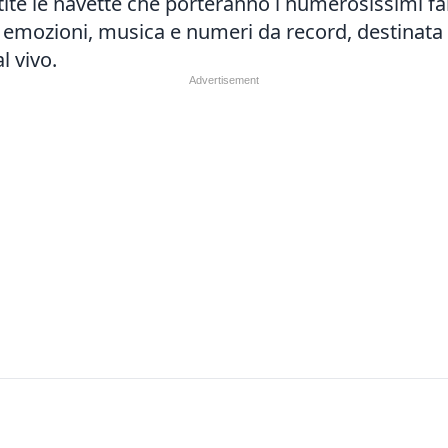
ite le navette che porteranno i numerosissimi fan
emozioni, musica e numeri da record, destinata a
l vivo.