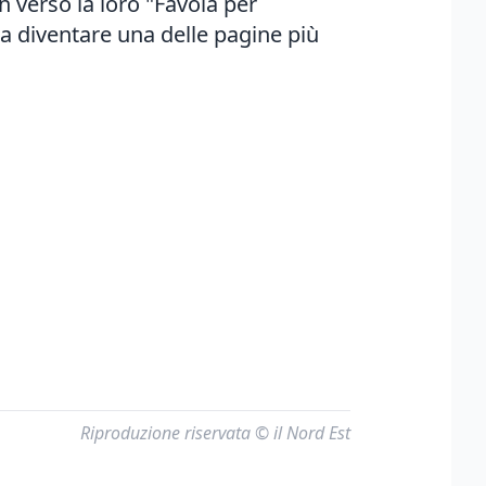
 verso la loro "Favola per
 diventare una delle pagine più
Riproduzione riservata © il Nord Est