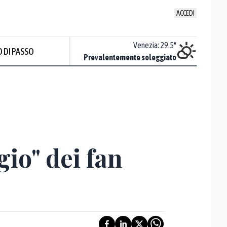
ACCEDI
Udine
:
30.9
°
Venezia
:
29.5
°
 DI PASSO
ente soleggiato
Prevalentemente soleggiato
Prev
gio" dei fan