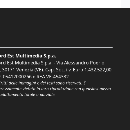
rd Est Multimedia S.p.a.
rd Est Multimedia S.p.a. - Via Alessandro Poerio,
, 30171 Venezia (VE). Cap. Soc. i.v. Euro 1.432.522,00
F. 05412000266 e REA VE-454332
iritti delle immagini e dei testi sono riservati. È
pressamente vietata la loro riproduzione con qualsiasi mezzo
'adattamento totale o parziale.