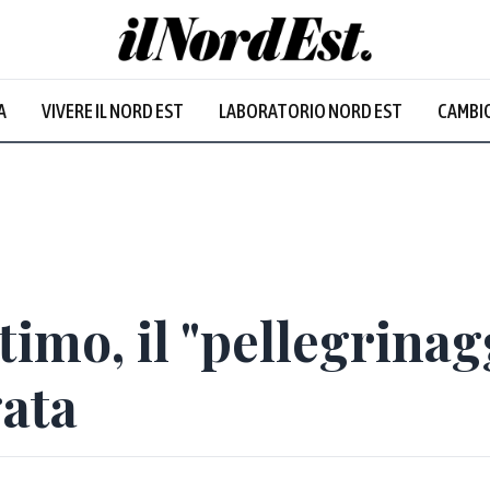
A
VIVERE IL NORD EST
LABORATORIO NORD EST
CAMBIO
Prevalentem
timo, il "pellegrinag
gata