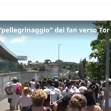
 "pellegrinaggio" dei fan verso To