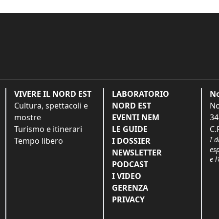
VIVERE IL NORD EST
LABORATORIO
No
Cultura, spettacoli e
NORD EST
No
mostre
EVENTI NEM
34
Turismo e itinerari
LE GUIDE
C.
I d
Tempo libero
I DOSSIER
es
NEWSLETTER
e l
PODCAST
I VIDEO
GERENZA
PRIVACY