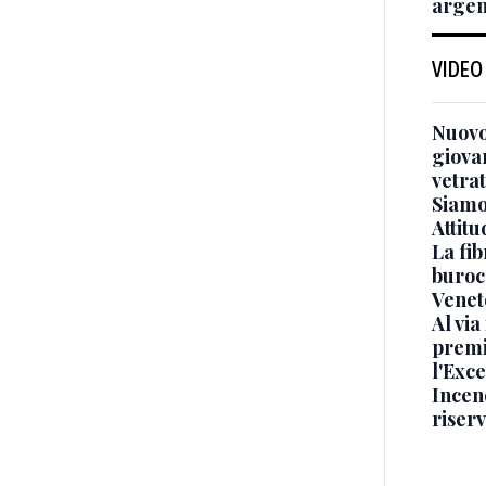
argen
VIDEO
Nuovo
giova
vetra
Siamo 
Attitu
La fib
burocr
Venet
Al via
premi
l'Exc
Incend
riser