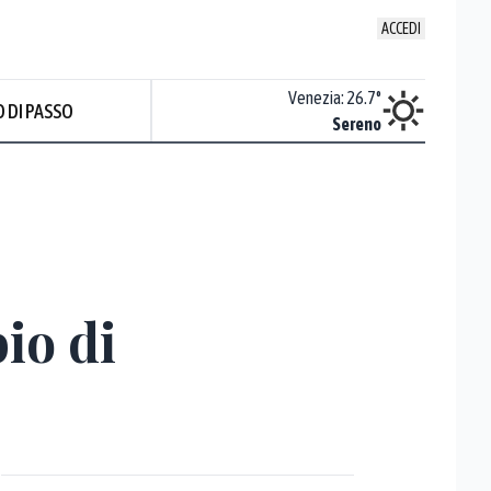
ACCEDI
Udine
:
25.9
°
Venezia
:
26.7
°
 DI PASSO
Nuvoloso
Sereno
io di