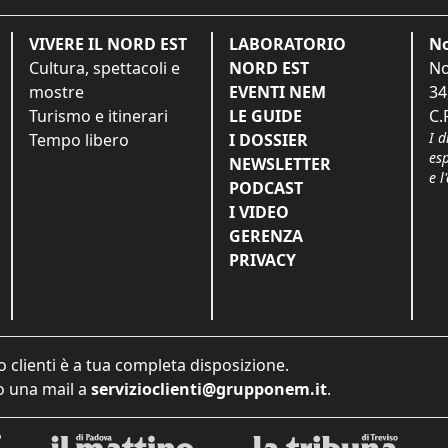
VIVERE IL NORD EST
LABORATORIO
No
Cultura, spettacoli e
NORD EST
No
mostre
EVENTI NEM
34
Turismo e itinerari
LE GUIDE
C.
I d
Tempo libero
I DOSSIER
es
NEWSLETTER
e l
PODCAST
I VIDEO
GERENZA
PRIVACY
o clienti è a tua completa disposizione.
 una mail a
servizioclienti@grupponem.it
.