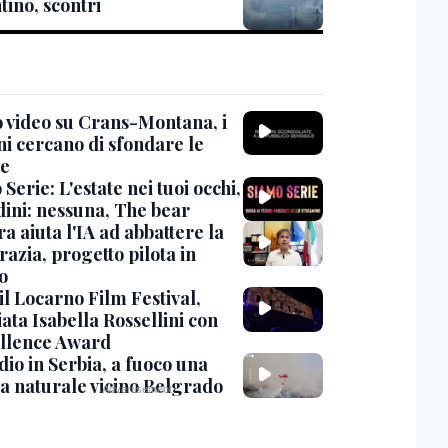
tino, scontri
 video su Crans-Montana, i
ni cercano di sfondare le
te
Serie: L'estate nei tuoi occhi,
dini: nessuna, The bear
ra aiuta l'IA ad abbattere la
azia, progetto pilota in
o
 il Locarno Film Festival,
ata Isabella Rossellini con
ellence Award
io in Serbia, a fuoco una
va naturale vicino Belgrado