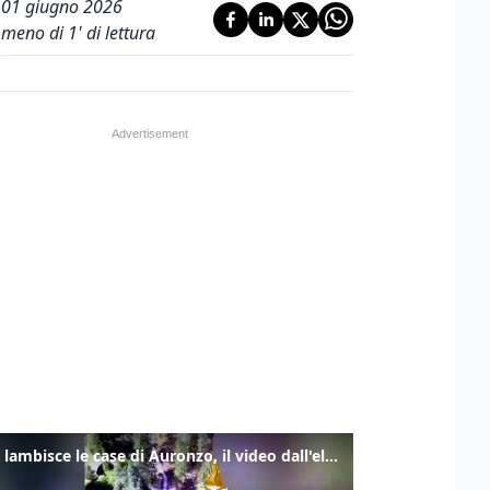
01 giugno 2026
meno di 1' di lettura
Frana lambisce le case di Auronzo, il video dall'elicottero dei vigili del fuoco