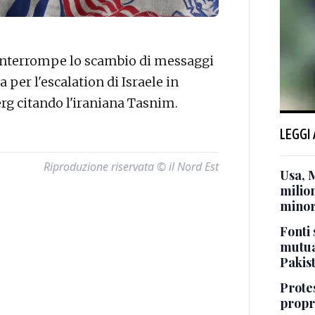
interrompe lo scambio di messaggi
a per l'escalation di Israele in
rg citando l'iraniana Tasnim.
LEGGI
Riproduzione riservata © il Nord Est
Usa, 
milion
minor
Fonti 
mutua
Pakis
Protes
propr