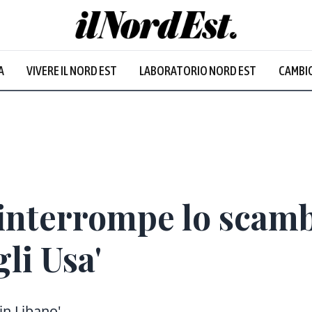
A
VIVERE IL NORD EST
LABORATORIO NORD EST
CAMBIO
 interrompe lo scamb
li Usa'
 in Libano'