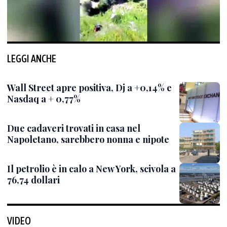
LEGGI ANCHE
Wall Street apre positiva, Dj a +0,14% e
Nasdaq a + 0,77%
Due cadaveri trovati in casa nel
Napoletano, sarebbero nonna e nipote
Il petrolio è in calo a New York, scivola a
76,74 dollari
VIDEO