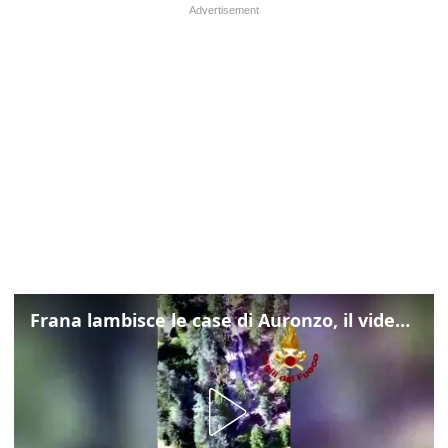
Frana lambisce le case di Auronzo, il video dall'elicottero dei vigili del fuoco